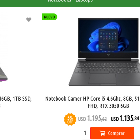
NUEVO
Apple Macbook Neo A18 Pro, 8GB, 512GB SSD, 13'' Retina
1.392
1.322
5
%
,68
USD
,29
USD
OFF
Comprar