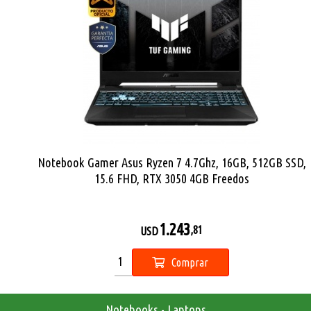
Silla Cougar Fusion One Gold F
265
USD
Comprar
Notebooks - Laptops