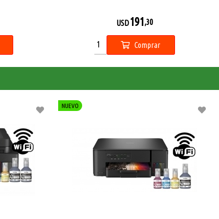
191
,30
USD
Comprar
NUEVO