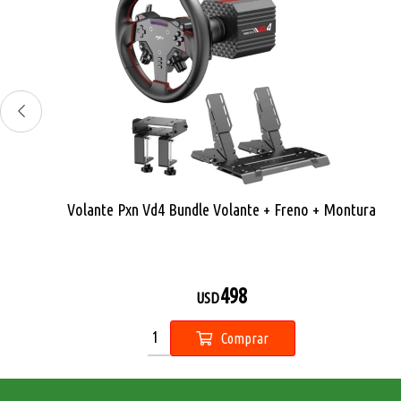
Notebook Gamer Asus Ryzen 7 4.7Ghz, 16GB, 512GB SSD,
15.6 FHD, RTX 3050 4GB Freedos
1.243
,81
USD
Comprar