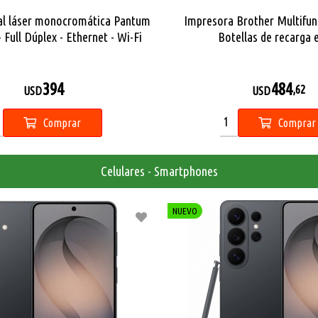
al láser monocromática Pantum
Impresora Brother Multifun
ull Dúplex - Ethernet - Wi-Fi
Botellas de recarga 
394
484
,62
USD
USD
Comprar
Comprar
Celulares - Smartphones
NUEVO