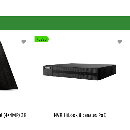
Comprar
NUEVO
al (4+4MP) 2K
NVR HiLook 8 canales PoE