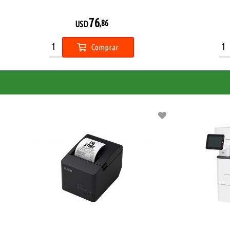
76
,86
USD
Comprar