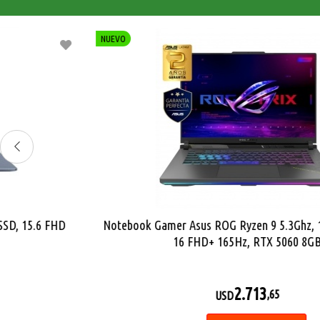
NUEVO
Notebook Gamer HP Core i5 4.6Ghz, 8GB, 512GB SSD, 15.6''
FHD, RTX 3050 6GB
1.195
1.135
5
%
,84
USD
,62
USD
OFF
Comprar