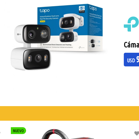
Cámar
USD
NUEVO