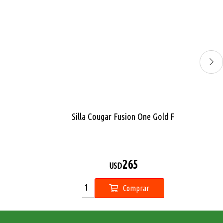
Auricular gamer cougar 2 en 1 Immersa Ti Ex + Havoc
72
65
10
%
USD
USD
OFF
Comprar