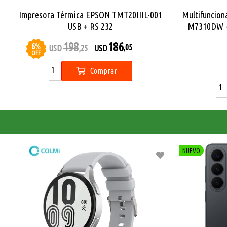
Impresora Térmica EPSON TMT20IIIL-001
Multifuncion
USB + RS 232
M7310DW - F
198
186
6
%
,05
USD
,25
USD
OFF
Comprar
NUEVO