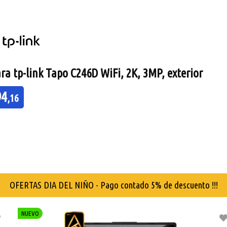
a tp-link Tapo C545D WiFi, 2K 3MP, exterior
116
,31
OFERTAS DIA DEL NIÑO - Pago contado 5% de descuento !!!
NUEVO