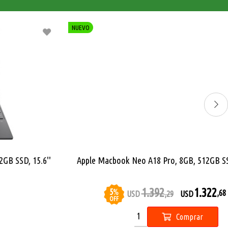
NUEVO
Notebook Gamer Asus ROG Ryzen 9 5.3Ghz, 16GB, 1TB SSD,
16 FHD+ 165Hz, RTX 5060 8GB
2.503
,46
USD