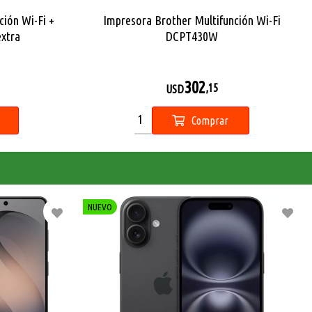
ción Wi-Fi +
Impresora Brother Multifunción Wi-Fi
extra
DCPT430W
302
,15
USD
Comprar
NUEVO