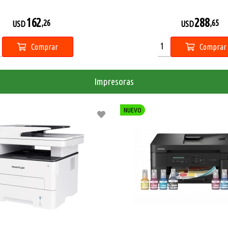
162
288
,26
,65
USD
USD
Comprar
Comprar
Impresoras
NUEVO