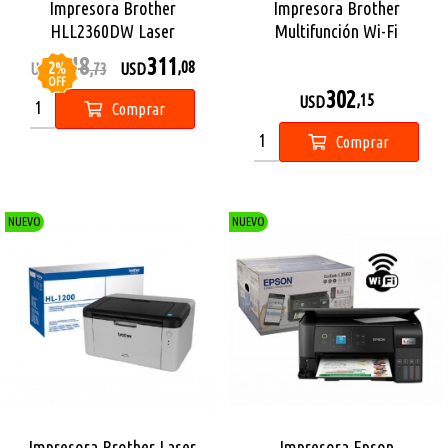
Impresora Brother
Impresora Brother
HLL2360DW Laser
Multifunción Wi-Fi
Monocromo
DCPT430W
318
311
2
%
,08
USD
,73
USD
OFF
302
,15
USD
Comprar
Comprar
NUEVO
NUEVO
Impresora Brother Laser
Impresora Epson