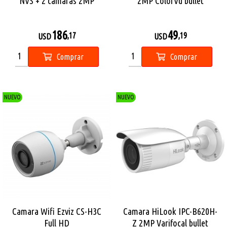
NVS + 2 camaras 2MP
2MP ColorVu bullet
186
49
,17
,19
USD
USD
Comprar
Comprar
NUEVO
NUEVO
Camara Wifi Ezviz CS-H3C
Camara HiLook IPC-B620H-
Full HD
Z 2MP Varifocal bullet