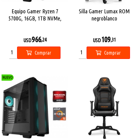
Equipo Gamer Ryzen 7
Silla Gamer Lumax ROM
5700G, 16GB, 1TB NVMe,
negroblanco
Graficos Radeon
966
109
,24
,31
USD
USD
Comprar
Comprar
NUEVO