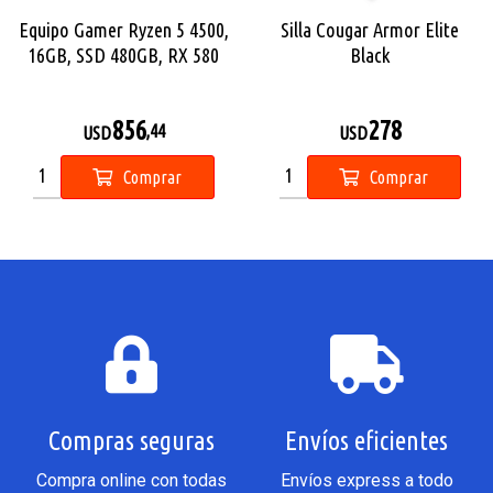
Equipo Gamer Ryzen 5 4500,
Silla Cougar Armor Elite
16GB, SSD 480GB, RX 580
Black
8GB
856
278
,44
USD
USD
Comprar
Comprar
Compras seguras
Envíos eficientes
Compra online con todas
Envíos express a todo