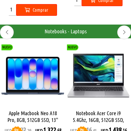
Comprar
Comprar
Notebooks - Laptops
NUEVO
NUEVO
Apple Macbook Neo A18
Notebook Acer Core i9
Pro, 8GB, 512GB SSD, 13''
5.4Ghz, 16GB, 512GB SSD,
Retina
15.6 FHD
1.392
1.322
1.546
1.438
5
%
7
%
,68
,16
USD
,29
USD
USD
,41
USD