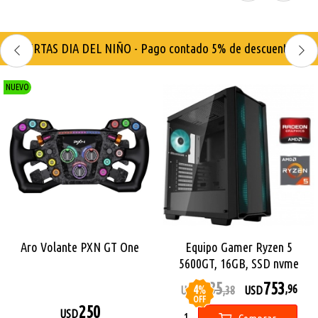
OFERTAS DIA DEL NIÑO - Pago contado 5% de descuento !!!
NUEVO
Aro Volante PXN GT One
Equipo Gamer Ryzen 5
5600GT, 16GB, SSD nvme
512GB, Gráficos Radeon
785
753
4
%
,96
USD
,38
USD
OFF
250
USD