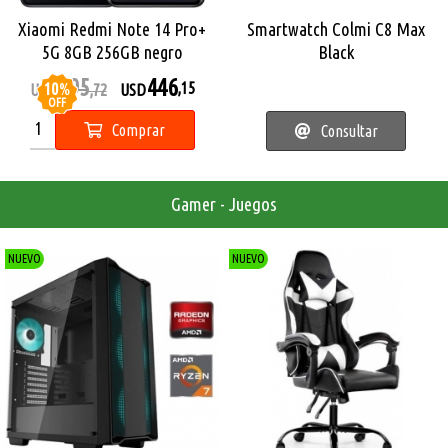
Xiaomi Redmi Note 14 Pro+
Smartwatch Colmi C8 Max
5G 8GB 256GB negro
Black
495
446
10
%
,15
USD
,72
USD
OFF
Comprar
Consultar
Gamer - Juegos
NUEVO
NUEVO