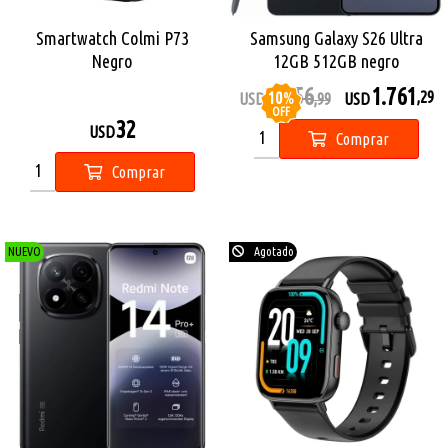
Smartwatch Colmi P73
Samsung Galaxy S26 Ultra
Negro
12GB 512GB negro
1.956
1.761
10
%
,29
USD
,99
USD
OFF
32
USD
Comprar
Comprar
NUEVO
Agotado