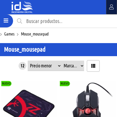
MI COMPRA
¿Tienes cupón de descuento?
Games
Mouse_mousepad
Aplicar
Mouse_mousepad
12
NUEVO
NUEVO