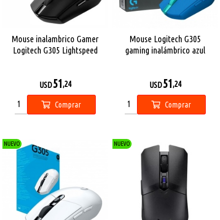
Mouse inalambrico Gamer
Mouse Logitech G305
Logitech G305 Lightspeed
gaming inalámbrico azul
51
51
,24
,24
USD
USD
Comprar
Comprar
NUEVO
NUEVO