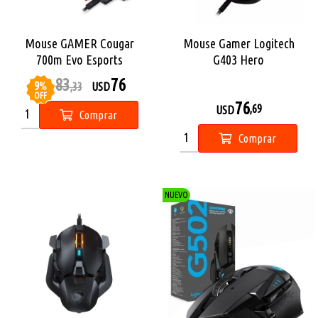
Mouse GAMER Cougar
Mouse Gamer Logitech
700m Evo Esports
G403 Hero
83
76
9
%
USD
,33
USD
OFF
76
,69
USD
Comprar
Comprar
NUEVO