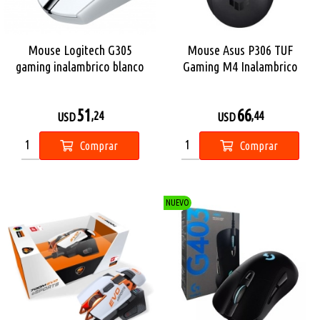
Mouse Logitech G305
Mouse Asus P306 TUF
gaming inalambrico blanco
Gaming M4 Inalambrico
51
66
,24
,44
USD
USD
Comprar
Comprar
NUEVO