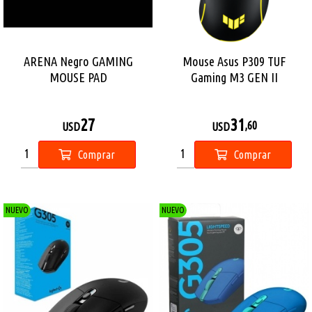
ARENA Negro GAMING
Mouse Asus P309 TUF
MOUSE PAD
Gaming M3 GEN II
27
31
,60
USD
USD
Comprar
Comprar
NUEVO
NUEVO