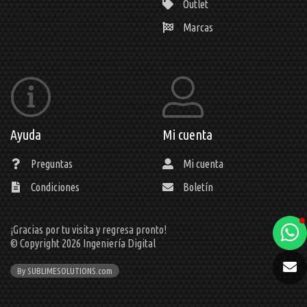
Outlet
Marcas
Ayuda
Mi cuenta
Preguntas
Mi cuenta
Condiciones
Boletín
¡Gracias por tu visita y regresa pronto!
a
© Copyright 2026
Ingeniería Digital
e
By SUBLIMESOLUTIONS.com
t
e