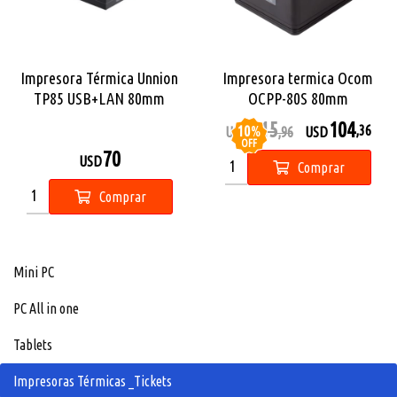
Impresora Térmica Unnion
Impresora termica Ocom
TP85 USB+LAN 80mm
OCPP-80S 80mm
115
104
10
%
,36
USD
,96
USD
OFF
70
USD
Comprar
Comprar
Mini PC
PC All in one
Tablets
Impresoras Térmicas _Tickets