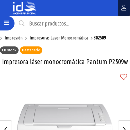
Compartir por email
MI COMPRA
¿Tienes cupón de descuento?
Impresión
Impresoras Laser Monocromática
302509
Aplicar
En stock
Destacado
Impresora láser monocromática Pantum P2509w
Enviar