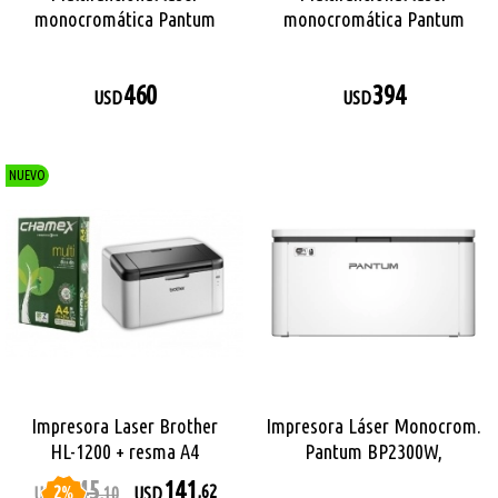
monocromática Pantum
monocromática Pantum
BM5100FDW
M7310DW - Full Dúplex -
Ethernet - Wi-Fi
460
394
USD
USD
NUEVO
Impresora Laser Brother
Impresora Láser Monocrom.
HL-1200 + resma A4
Pantum BP2300W,
Bluetooth y Wi-Fi
145
141
2
%
,62
USD
,10
USD