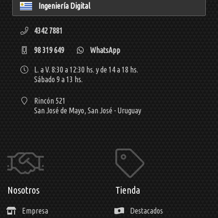
Ingeniería Digital
4342 7881
98 319 649
WhatsApp
L. a V. 8:30 a 12:30 hs. y de 14 a 18 hs.
Sábado 9 a 13 hs.
Rincón 521
San José de Mayo,
San José - Uruguay
Nosotros
Tienda
Empresa
Destacados