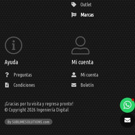
Outlet
Marcas
Ayuda
Mi cuenta
Preguntas
Mi cuenta
Condiciones
Boletín
¡Gracias por tu visita y regresa pronto!
a
© Copyright 2026
Ingeniería Digital
e
By SUBLIMESOLUTIONS.com
t
e