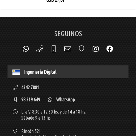
USD
27,67
SEGUINOS
Ingeniería Digital
4342 7881
98 319 649
WhatsApp
L. a V. 8:30 a 12:30 hs. y de 14 a 18 hs.
Sábado 9 a 13 hs.
Rincón 521