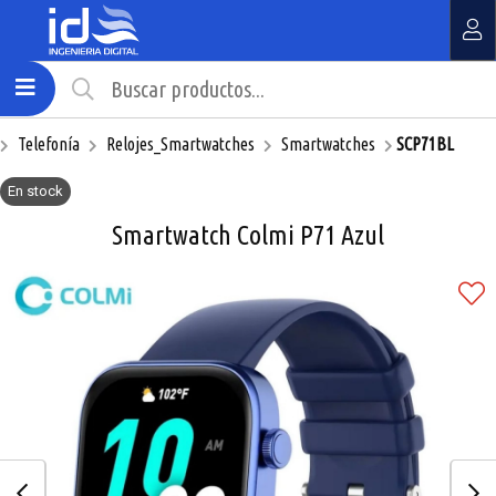
Compartir por email
MI COMPRA
¿Tienes cupón de descuento?
Telefonía
Relojes_Smartwatches
Smartwatches
SCP71BL
Aplicar
En stock
Smartwatch Colmi P71 Azul
Enviar