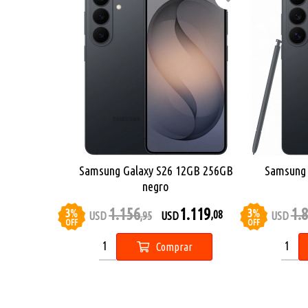
Samsung Galaxy S26 12GB 256GB
Samsung 
negro
1.156
1.119
1.
3
%
3
%
,08
USD
,95
USD
USD
OFF
OFF
Comprar