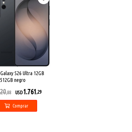
Galaxy S26 Ultra 12GB
512GB negro
820
1.761
,29
,88
USD
Comprar