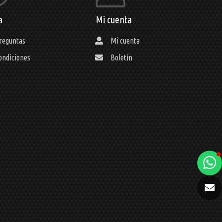
a
Mi cuenta
reguntas
Mi cuenta
ondiciones
Boletín
a
e
t
e