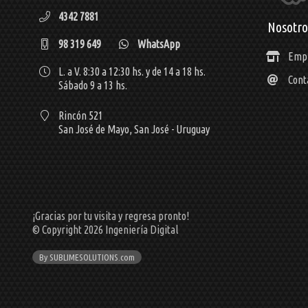
4342 7881
Nosotro
98 319 649
WhatsApp
Emp
L. a V. 8:30 a 12:30 hs. y de 14 a 18 hs.
Cont
Sábado 9 a 13 hs.
Rincón 521
San José de Mayo,
San José - Uruguay
¡Gracias por tu visita y regresa pronto!
© Copyright 2026
Ingeniería Digital
By SUBLIMESOLUTIONS.com