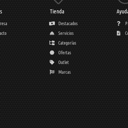
s
Tienda
Ayud
resa
Destacados
P
acto
Servicios
C
Categorías
Ofertas
Outlet
Marcas