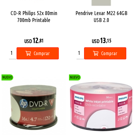
CD-R Philips 52x 80min
Pendrive Lexar M22 64GB
700mb Printable
USB 2.0
12
13
,81
,15
USD
USD
Comprar
Comprar
NUEVO
NUEVO