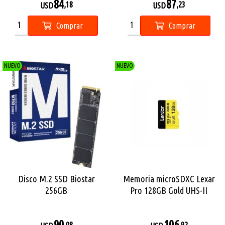
84
87
,18
,23
USD
USD
Comprar
Comprar
NUEVO
NUEVO
Disco M.2 SSD Biostar
Memoria microSDXC Lexar
256GB
Pro 128GB Gold UHS-II
90
106