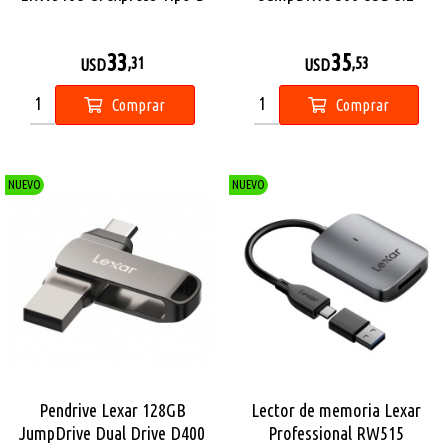
USB-C
33
35
,31
,53
USD
USD
Comprar
Comprar
NUEVO
NUEVO
Pendrive Lexar 128GB
Lector de memoria Lexar
JumpDrive Dual Drive D400
Professional RW515