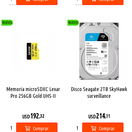
NUEVO
NUEVO
Memoria microSDXC Lexar
Disco Seagate 2TB SkyHawk
Pro 256GB Gold UHS-II
surveillance
192
214
,32
,11
USD
USD
Comprar
Comprar