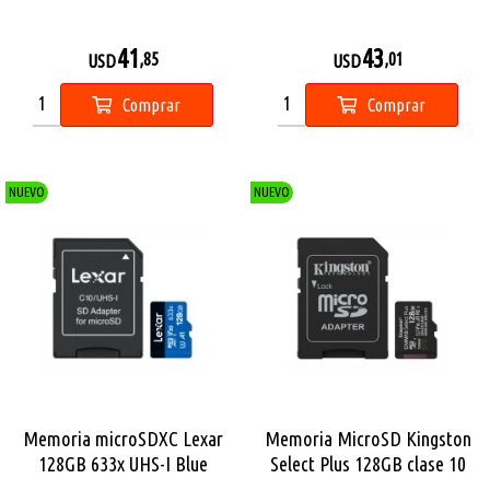
USB 3.2
CFexpress Tipo A y SD
41
43
,85
,01
USD
USD
Comprar
Comprar
NUEVO
NUEVO
Memoria microSDXC Lexar
Memoria MicroSD Kingston
128GB 633x UHS-I Blue
Select Plus 128GB clase 10
Series