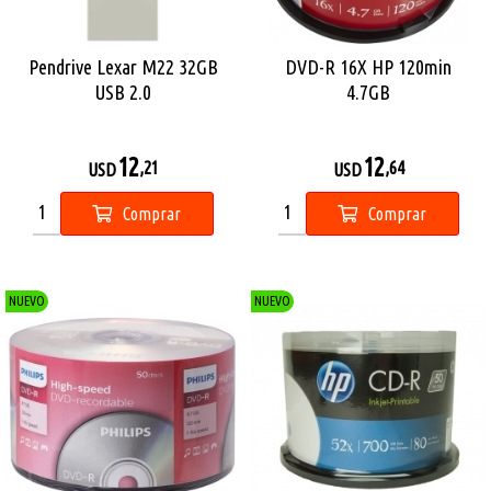
Pendrive Lexar M22 32GB
DVD-R 16X HP 120min
USB 2.0
4.7GB
12
12
,21
,64
USD
USD
Comprar
Comprar
NUEVO
NUEVO