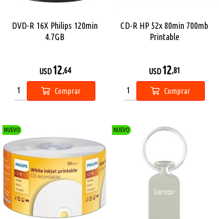
DVD-R 16X Philips 120min
CD-R HP 52x 80min 700mb
4.7GB
Printable
12
12
,64
,81
USD
USD
Comprar
Comprar
NUEVO
NUEVO