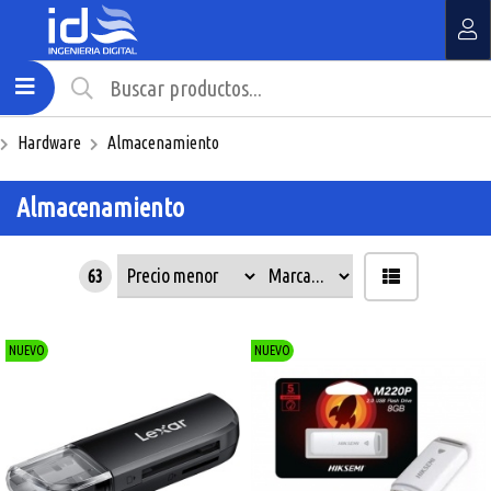
MI COMPRA
¿Tienes cupón de descuento?
Hardware
Almacenamiento
Aplicar
Almacenamiento
63
NUEVO
NUEVO