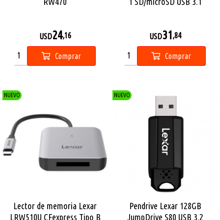
RW470
1 SD/microSD USB 3.1
RW500
24
31
,16
,84
USD
USD
Comprar
Comprar
NUEVO
NUEVO
Lector de memoria Lexar
Pendrive Lexar 128GB
LRW510U CFexpress Tipo B
JumpDrive S80 USB 3.2