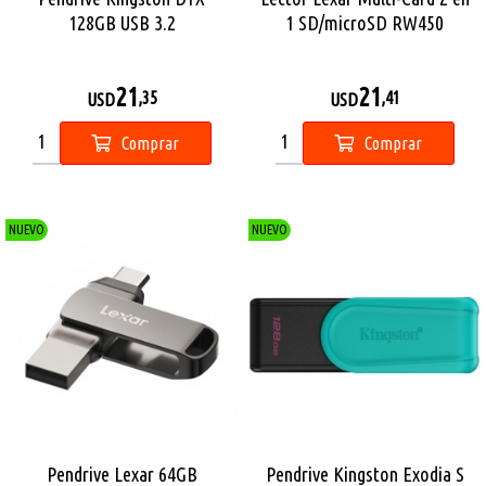
128GB USB 3.2
1 SD/microSD RW450
21
21
,35
,41
USD
USD
Comprar
Comprar
NUEVO
NUEVO
Pendrive Lexar 64GB
Pendrive Kingston Exodia S