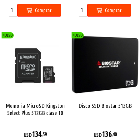
Comprar
Comprar
NUEVO
NUEVO
Memoria MicroSD Kingston
Disco SSD Biostar 512GB
Select Plus 512GB clase 10
134
136
,59
,40
USD
USD