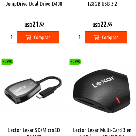
JumpDrive Dual Drive D400
128GB USB 3.2
USB 3.2
21
22
,52
,55
USD
USD
Comprar
Comprar
NUEVO
NUEVO
Lector Lexar SD/MicroSD
Lector Lexar Multi-Card 3 en