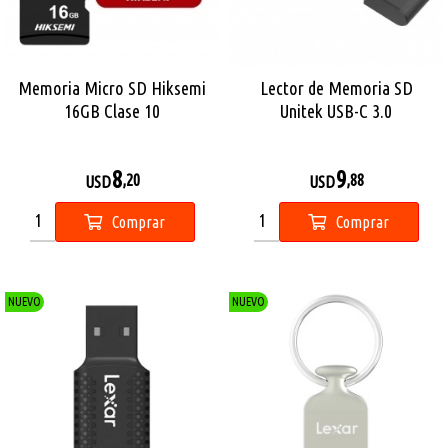
Memoria Micro SD Hiksemi
Lector de Memoria SD
16GB Clase 10
Unitek USB-C 3.0
8
9
,20
,88
USD
USD
Comprar
Comprar
NUEVO
NUEVO