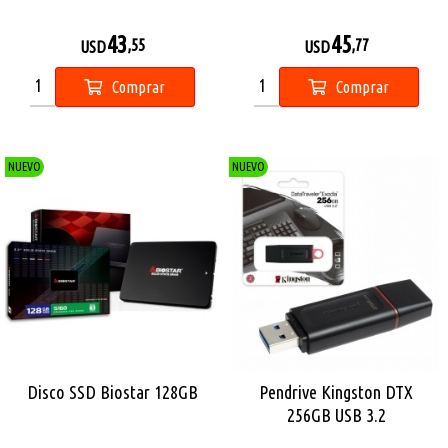
43
45
,55
,77
USD
USD
Comprar
Comprar
NUEVO
NUEVO
Disco SSD Biostar 128GB
Pendrive Kingston DTX
256GB USB 3.2