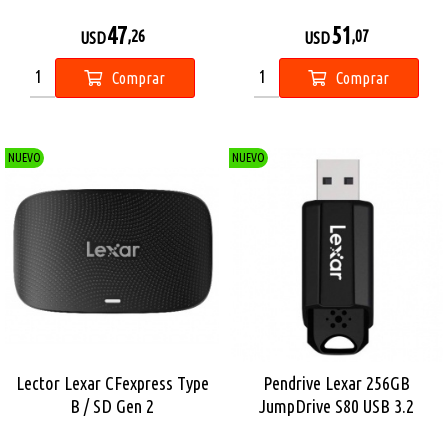
47
51
,26
,07
USD
USD
Comprar
Comprar
NUEVO
NUEVO
Lector Lexar CFexpress Type
Pendrive Lexar 256GB
B / SD Gen 2
JumpDrive S80 USB 3.2