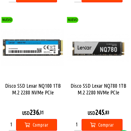
NUEVO
NUEVO
Disco SSD Lexar NQ100 1TB
Disco SSD Lexar NQ780 1TB
M.2 2280 NVMe PCIe
M.2 2280 NVMe PCIe
Gen3x4
Gen4x4
236
245
,31
,83
USD
USD
Comprar
Comprar