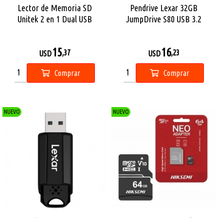
Lector de Memoria SD
Pendrive Lexar 32GB
Unitek 2 en 1 Dual USB
JumpDrive S80 USB 3.2
15
16
,37
,23
USD
USD
Comprar
Comprar
NUEVO
NUEVO