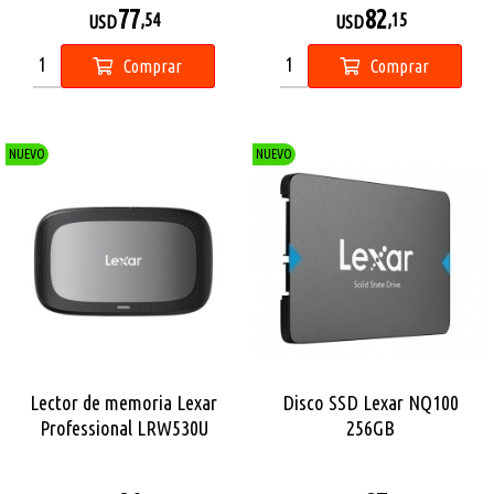
77
82
,54
,15
USD
USD
Comprar
Comprar
NUEVO
NUEVO
Lector de memoria Lexar
Disco SSD Lexar NQ100
Professional LRW530U
256GB
CFexpress Tipo A y SD