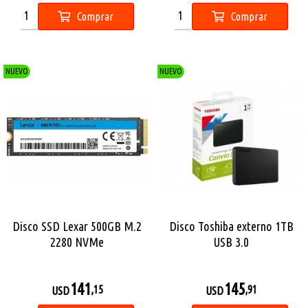
Comprar
Comprar
NUEVO
NUEVO
Disco SSD Lexar 500GB M.2
Disco Toshiba externo 1TB
2280 NVMe
USB 3.0
141
145
,15
,91
USD
USD