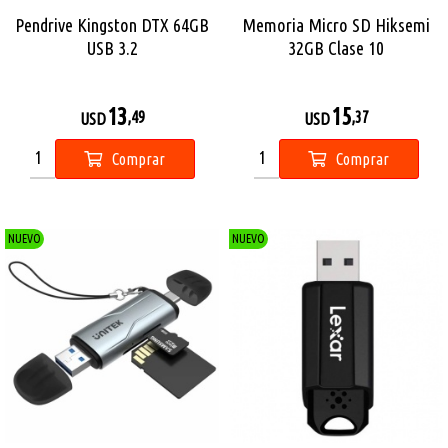
Pendrive Kingston DTX 64GB
Memoria Micro SD Hiksemi
USB 3.2
32GB Clase 10
13
15
,49
,37
USD
USD
Comprar
Comprar
NUEVO
NUEVO