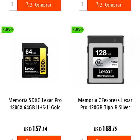
Comprar
Comprar
NUEVO
NUEVO
Memoria SDXC Lexar Pro
Memoria CFexpress Lexar
1800X 64GB UHS-II Gold
Pro 128GB Tipo B Silver
Series
Series
157
168
,14
,75
USD
USD