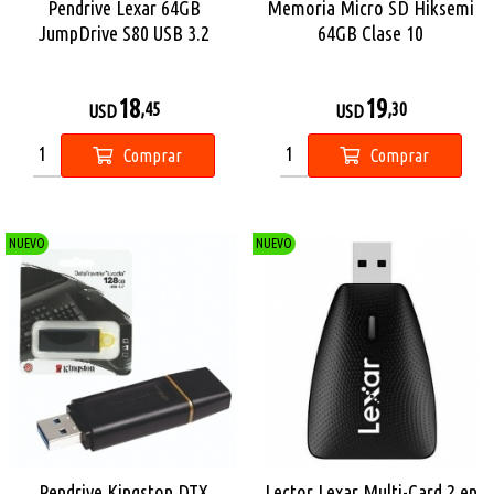
Pendrive Lexar 64GB
Memoria Micro SD Hiksemi
JumpDrive S80 USB 3.2
64GB Clase 10
18
19
,45
,30
USD
USD
Comprar
Comprar
NUEVO
NUEVO
Pendrive Kingston DTX
Lector Lexar Multi-Card 2 en