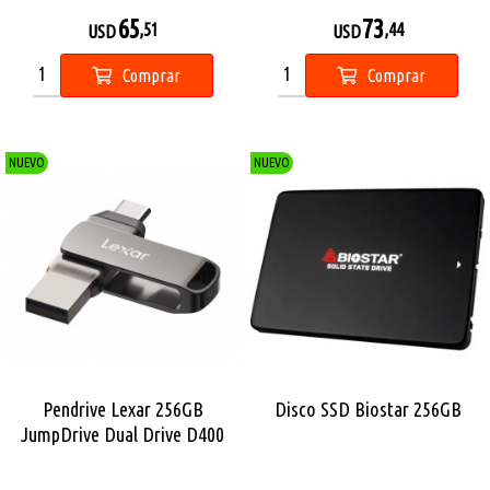
65
73
,51
,44
USD
USD
Comprar
Comprar
NUEVO
NUEVO
Pendrive Lexar 256GB
Disco SSD Biostar 256GB
JumpDrive Dual Drive D400
USB 3.2