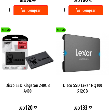
,08
,92
USD
USD
Comprar
Comprar
NUEVO
NUEVO
Disco SSD Kingston 240GB
Disco SSD Lexar NQ100
A400
512GB
120
133
,22
,22
USD
USD