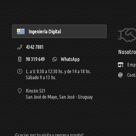
Ingeniería Digital
4342 7881
Nosotro
98 319 649
WhatsApp
Emp
L. a V. 8:30 a 12:30 hs. y de 14 a 18 hs.
Cont
Sábado 9 a 13 hs.
Rincón 521
San José de Mayo,
San José - Uruguay
¡Gracias por tu visita y regresa pronto!