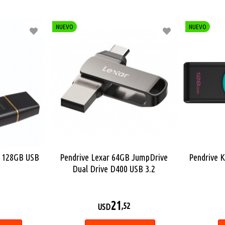
NUEVO
NUEVO
X 128GB USB
Pendrive Lexar 64GB JumpDrive
Pendrive 
Dual Drive D400 USB 3.2
21
,52
USD