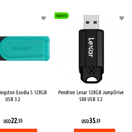
NUEVO
Kingston Exodia S 128GB
Pendrive Lexar 128GB JumpDrive
USB 3.2
S80 USB 3.2
22
35
,55
,53
USD
USD