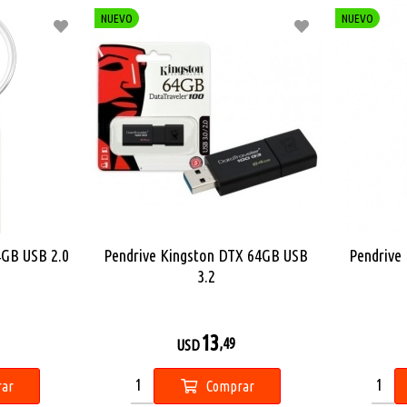
NUEVO
NUEVO
4GB USB 2.0
Pendrive Kingston DTX 64GB USB
Pendrive
3.2
13
,49
USD
ar
Comprar