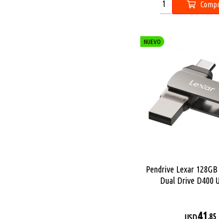
Compr
NUEVO
Pendrive Lexar 128GB
Dual Drive D400 
41
,85
USD