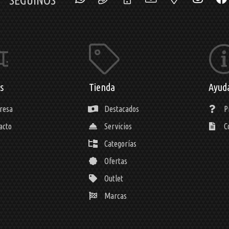
SEGUINOS
s
Tienda
Ayud
resa
Destacados
P
acto
Servicios
C
Categorías
Ofertas
Outlet
Marcas