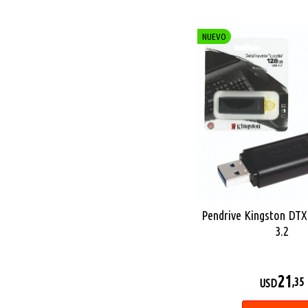
NUEVO
Pendrive Kingston DT
3.2
21
,35
USD