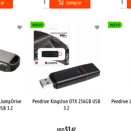
ar
Comprar
NUEVO
NUEVO
 JumpDrive
Pendrive Kingston DTX 256GB USB
Pendrive 
USB 3.2
3.2
51
,07
USD