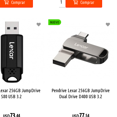
Comprar
Comprar
NUEVO
Lexar 256GB JumpDrive
Pendrive Lexar 256GB JumpDrive
S80 USB 3.2
Dual Drive D400 USB 3.2
73
77
,44
,54
USD
USD