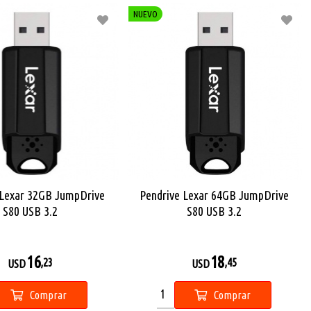
NUEVO
 Lexar 32GB JumpDrive
Pendrive Lexar 64GB JumpDrive
S80 USB 3.2
S80 USB 3.2
16
18
,23
,45
USD
USD
Comprar
Comprar