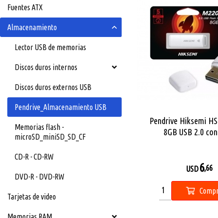
Fuentes ATX
Almacenamiento
Lector USB de memorias
Discos duros internos
Discos duros externos USB
Pendrive_Almacenamiento USB
Pendrive Hiksemi H
Memorias flash -
8GB USB 2.0 con
microSD_miniSD_SD_CF
CD-R - CD-RW
6
,66
USD
DVD-R - DVD-RW
Compr
Tarjetas de video
Memorias RAM