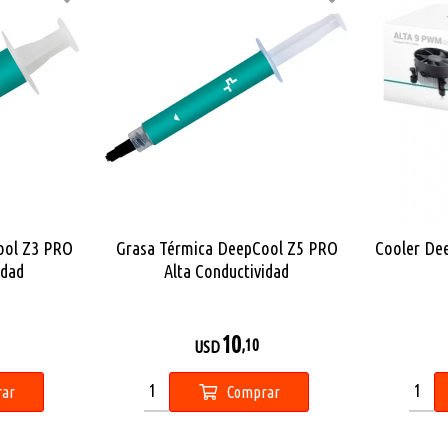
ool Z3 PRO
Grasa Térmica DeepCool Z5 PRO
Cooler De
idad
Alta Conductividad
10
,10
USD
ar
Comprar