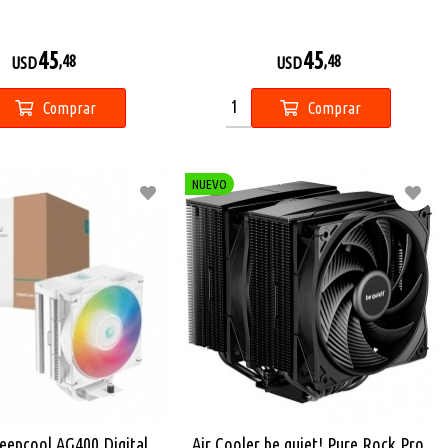
45
45
,48
,48
USD
USD
Comprar
Comprar
NUEVO
eepcool AG400 Digital
Air Cooler be quiet! Pure Rock Pro