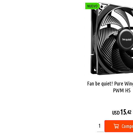
NUEVO
Fan be quiet! Pure Wi
PWM HS
15
,42
USD
Compr