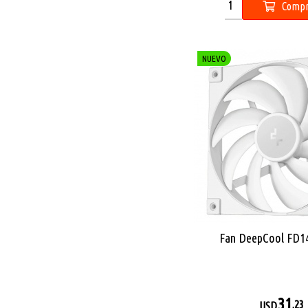
Compr
NUEVO
Fan DeepCool FD14
31
,23
USD