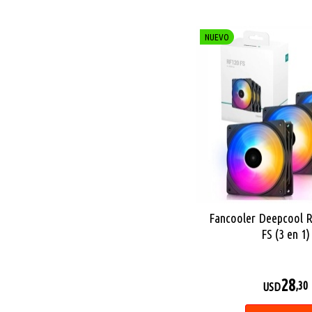
NUEVO
Fancooler Deepcool 
FS (3 en 1)
28
,30
USD