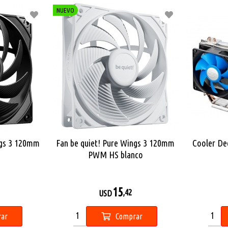
NUEVO
ngs 3 120mm
Fan be quiet! Pure Wings 3 120mm
Cooler De
PWM HS blanco
15
,42
USD
ar
Comprar