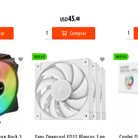
45
,48
USD
ar
Comprar
NUEVO
NUEVO
Pure Rock 3
Fans Deepcool FD12 Blancos 3 en
Cooler D