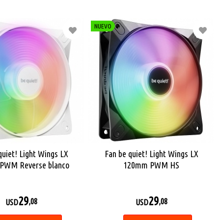
NUEVO
quiet! Light Wings LX
Fan be quiet! Light Wings LX
PWM Reverse blanco
120mm PWM HS
29
29
,08
,08
USD
USD