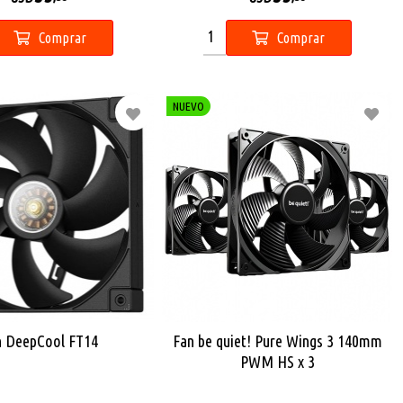
Comprar
Comprar
NUEVO
n DeepCool FT14
Fan be quiet! Pure Wings 3 140mm
PWM HS x 3