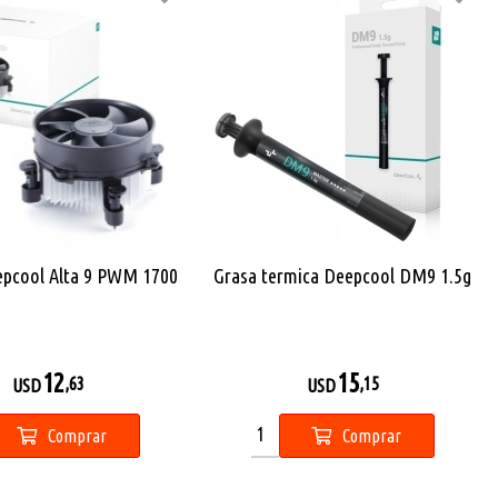
epcool Alta 9 PWM 1700
Grasa termica Deepcool DM9 1.5g
12
15
,63
,15
USD
USD
Comprar
Comprar