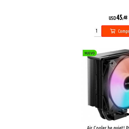
45
,48
USD
Compr
NUEVO
Air Cooler be quiet! 