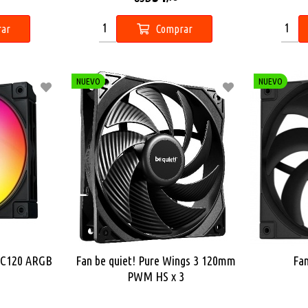
ar
Comprar
NUEVO
NUEVO
 FC120 ARGB
Fan be quiet! Pure Wings 3 120mm
Fa
PWM HS x 3