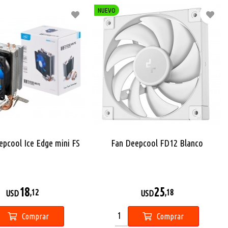
NUEVO
epcool Ice Edge mini FS
Fan Deepcool FD12 Blanco
18
25
,12
,18
USD
USD
Comprar
Comprar