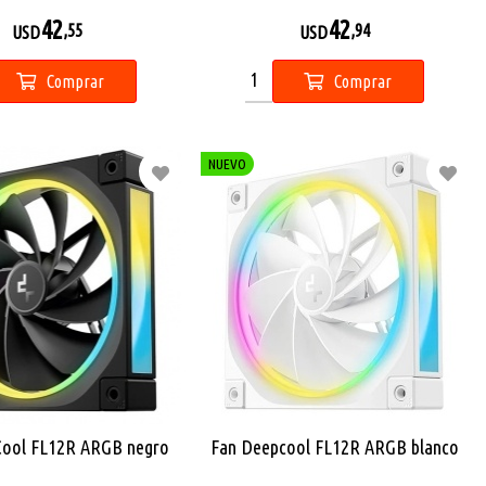
42
42
,55
,94
USD
USD
Comprar
Comprar
NUEVO
Cool FL12R ARGB negro
Fan Deepcool FL12R ARGB blanco