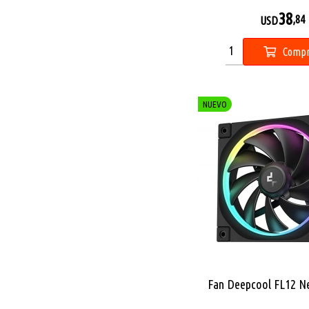
38
,84
USD
Compr
NUEVO
Fan Deepcool FL12 