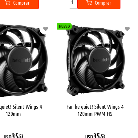
Comprar
Comprar
NUEVO
quiet! Silent Wings 4
Fan be quiet! Silent Wings 4
120mm
120mm PWM HS
35
35
,53
,53
USD
USD