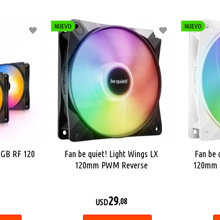
NUEVO
NUEVO
RGB RF 120
Fan be quiet! Light Wings LX
Fan be 
120mm PWM Reverse
120mm 
29
,08
USD