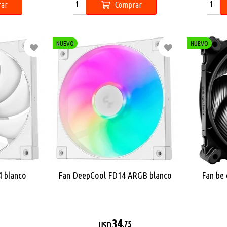
ar
Comprar
NUEVO
NUEVO
 blanco
Fan DeepCool FD14 ARGB blanco
Fan be 
34
,75
USD