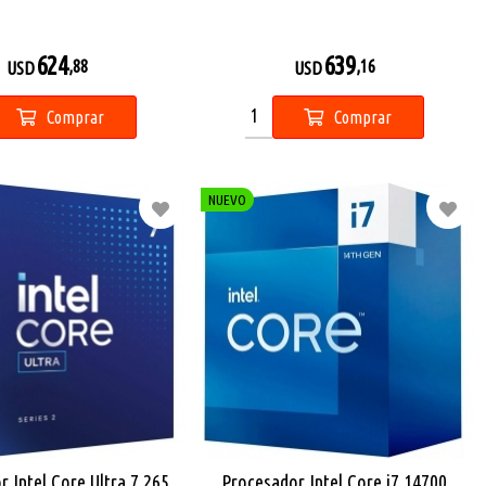
624
639
,88
,16
USD
USD
Comprar
Comprar
NUEVO
 Intel Core Ultra 7 265
Procesador Intel Core i7 14700