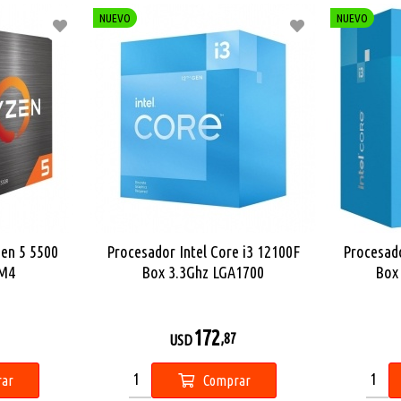
NUEVO
NUEVO
en 5 5500
Procesador Intel Core i3 12100F
Procesado
AM4
Box 3.3Ghz LGA1700
Box
172
,87
USD
ar
Comprar