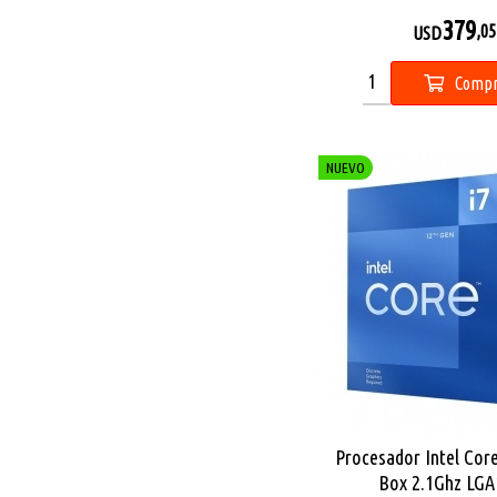
379
,05
USD
Compr
NUEVO
Procesador Intel Cor
Box 2.1Ghz LGA