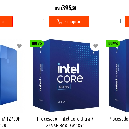
396
,50
USD
ar
Comprar
NUEVO
NUEVO
e i7 12700F
Procesador Intel Core Ultra 7
Procesador
1700
265KF Box LGA1851