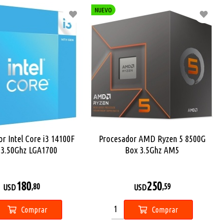
NUEVO
r Intel Core i3 14100F
Procesador AMD Ryzen 5 8500G
 3.50Ghz LGA1700
Box 3.5Ghz AM5
180
250
,80
,59
USD
USD
Comprar
Comprar