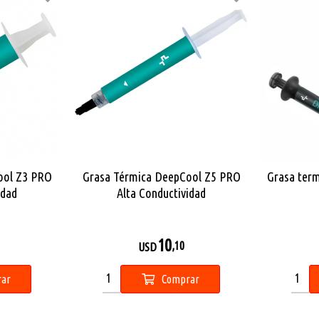
ool Z3 PRO
Grasa Térmica DeepCool Z5 PRO
Grasa ter
idad
Alta Conductividad
10
,10
USD
ar
Comprar