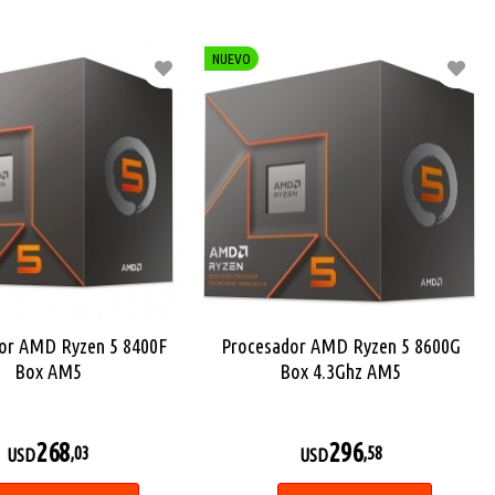
NUEVO
or AMD Ryzen 5 8400F
Procesador AMD Ryzen 5 8600G
Box AM5
Box 4.3Ghz AM5
268
296
,03
,58
USD
USD