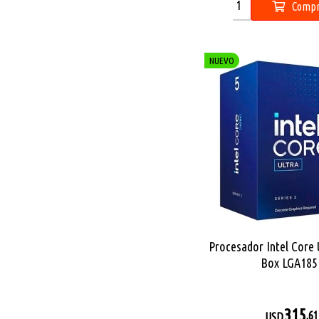
Compr
NUEVO
Procesador Intel Core 
Box LGA185
315
,61
USD