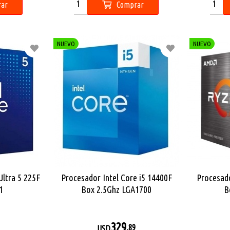
ar
Comprar
NUEVO
NUEVO
Ultra 5 225F
Procesador Intel Core i5 14400F
Procesad
1
Box 2.5Ghz LGA1700
B
329
,89
USD