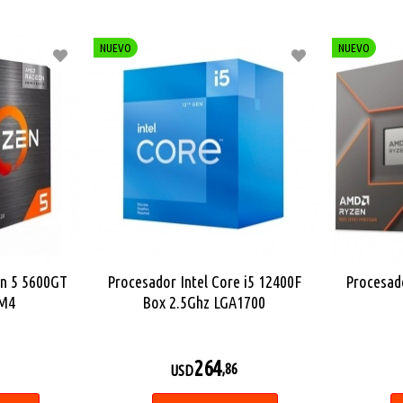
NUEVO
NUEVO
n 5 5600GT
Procesador Intel Core i5 12400F
Procesad
AM4
Box 2.5Ghz LGA1700
264
,86
USD