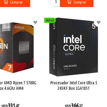
Comprar
Comprar
NUEVO
or AMD Ryzen 7 5700G
Procesador Intel Core Ultra 5
ox 4.6Ghz AM4
245KF Box LGA1851
331
366
,47
,37
USD
USD