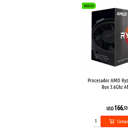
NUEVO
Procesador AMD Ryz
Box 3.6Ghz 
166
,53
USD
Compr