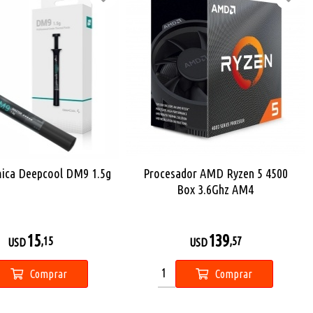
mica Deepcool DM9 1.5g
Procesador AMD Ryzen 5 4500
Box 3.6Ghz AM4
15
139
,15
,57
USD
USD
Comprar
Comprar