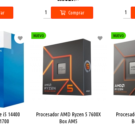
ar
Comprar
NUEVO
NUEVO
e i5 14400
Procesador AMD Ryzen 5 7600X
Procesad
1700
Box AM5
B