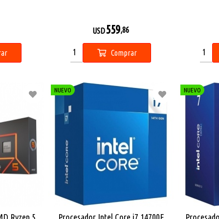
559
,86
USD
ar
Comprar
NUEVO
NUEVO
MD Ryzen 5
Procesador Intel Core i7 14700F
Procesador