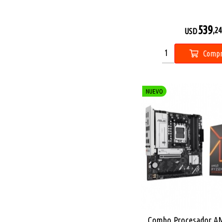
539
,24
USD
Compr
NUEVO
Combo Procesador A