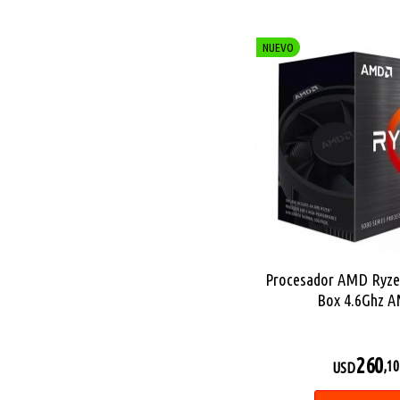
NUEVO
Procesador AMD Ryze
Box 4.6Ghz 
260
,10
USD