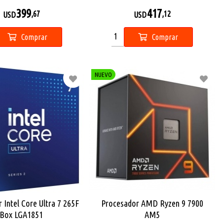
399
417
,67
,12
USD
USD
Comprar
Comprar
NUEVO
 Intel Core Ultra 7 265F
Procesador AMD Ryzen 9 7900
Box LGA1851
AM5