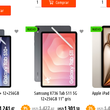
Comprar
ar
NUEVO
NUEVO
0+ 12+256GB
Samsung X736 Tab S11 5G
Apple iPad
12+256GB 11" gris
1.241
1.427
1.301
1.
9
%
5
%
,47
,50
USD
,07
USD
USD