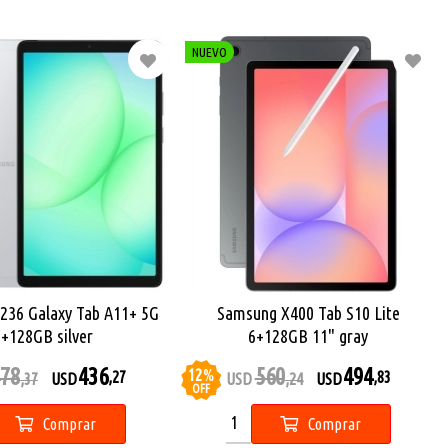
NUEVO
236 Galaxy Tab A11+ 5G
Samsung X400 Tab S10 Lite
6+128GB silver
6+128GB 11" gray
78
436
560
494
12
%
,27
,83
,37
USD
USD
,24
USD
OFF
Comprar
Comprar