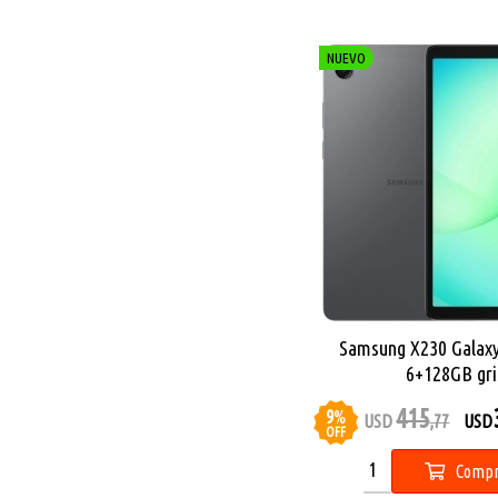
NUEVO
Samsung X230 Galaxy
6+128GB gri
415
9
%
USD
,77
USD
OFF
Compr