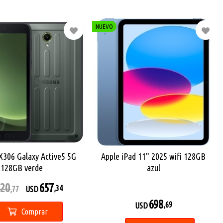
NUEVO
306 Galaxy Active5 5G
Apple iPad 11" 2025 wifi 128GB
128GB verde
azul
20
657
,34
,77
USD
698
,69
USD
Comprar