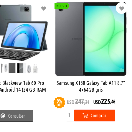
NUEVO
t Blackview Tab 60 Pro
Samsung X130 Galaxy Tab A11 8.7"
 Android 14 (24 GB RAM
4+64GB gris
 ROM, Teclado, Mouse,
247
225
9
%
,46
USD
,21
USD
Lápiz)
OFF
Comprar
Consultar