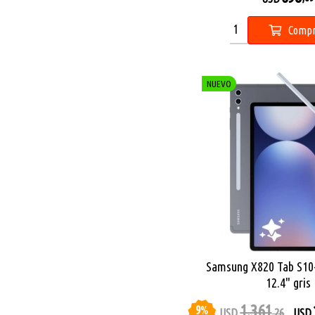
Compr
NUEVO
Samsung X820 Tab S1
12.4" gris
1.361
9
%
USD
,26
USD