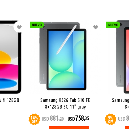
NUEVO
NUEVO
wifi 128GB
Samsung X526 Tab S10 FE
Samsung 
8+128GB 5G 11" gray
8+
881
758
8
14
%
9
%
,35
USD
,29
USD
USD
OFF
OFF