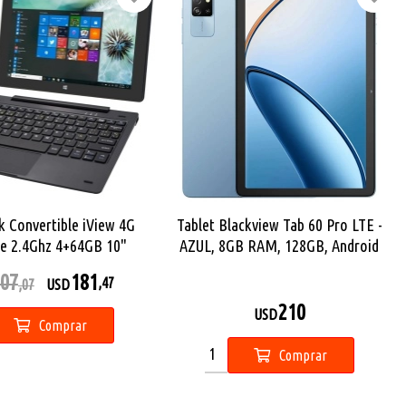
 Convertible iView 4G
Tablet Blackview Tab 60 Pro LTE -
e 2.4Ghz 4+64GB 10"
AZUL, 8GB RAM, 128GB, Android
Win10 Pro
14, 10.1 pulgadas HD
07
181
,47
,07
USD
210
USD
Comprar
Comprar