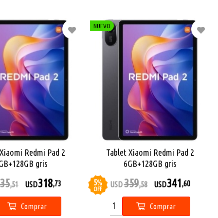
NUEVO
 Xiaomi Redmi Pad 2
Tablet Xiaomi Redmi Pad 2
GB+128GB gris
6GB+128GB gris
35
318
359
341
5
%
,73
,60
,51
USD
USD
,58
USD
OFF
Comprar
Comprar