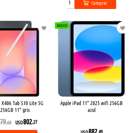
Comprar
NUEVO
X406 Tab S10 Lite 5G
Apple iPad 11" 2025 wifi 256GB
256GB 11" gris
azul
79
802
,27
,68
USD
882
,49
USD