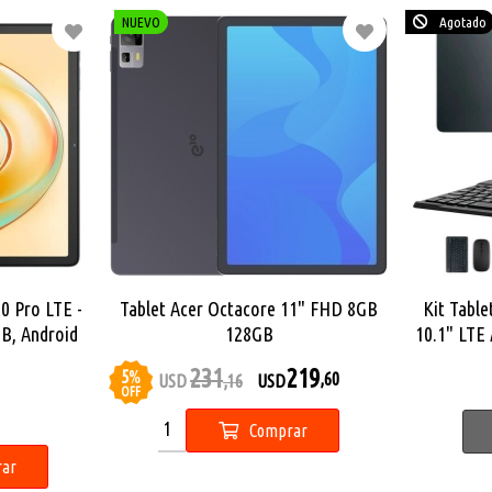
NUEVO
Agotado
0 Pro LTE -
Tablet Acer Octacore 11" FHD 8GB
Kit Table
B, Android
128GB
10.1" LTE
as HD
+ 128 GB
231
219
5
%
,60
USD
,16
USD
OFF
Comprar
ar