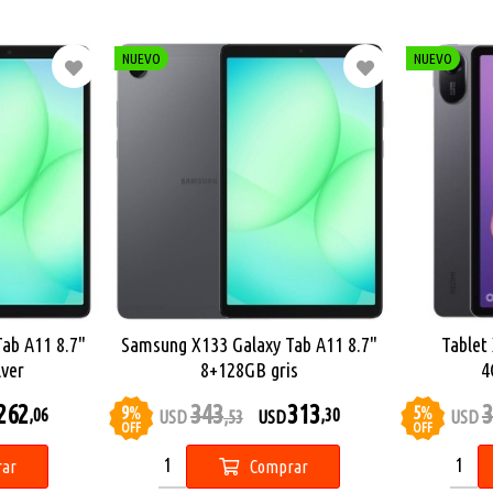
NUEVO
NUEVO
ab A11 8.7"
Samsung X133 Galaxy Tab A11 8.7"
Tablet
lver
8+128GB gris
4
262
343
313
3
9
%
5
%
,06
,30
USD
,53
USD
USD
OFF
OFF
ar
Comprar