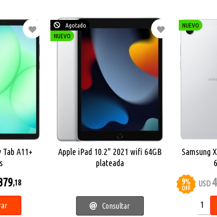
Agotado
NUEVO
NUEVO
 Tab A11+
Apple iPad 10.2" 2021 wifi 64GB
Samsung X
s
plateada
379
4
9
%
,18
USD
OFF
ar
Consultar