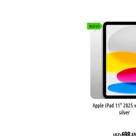
NUEVO
Apple iPad 11" 2025 
silver
698
,69
USD