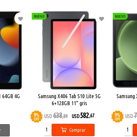
NUEVO
NUEVO
21 64GB 4G
Samsung X406 Tab S10 Lite 5G
Samsung X
6+128GB 11" gris
638
582
7
9
%
9
%
,67
USD
,89
USD
USD
OFF
OFF
Comprar
r