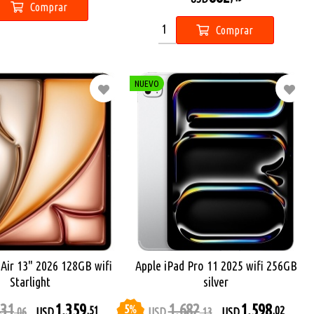
Comprar
Comprar
NUEVO
 Air 13" 2026 128GB wifi
Apple iPad Pro 11 2025 wifi 256GB
Starlight
silver
431
1.359
1.682
1.598
5
%
,51
,02
,06
USD
USD
,13
USD