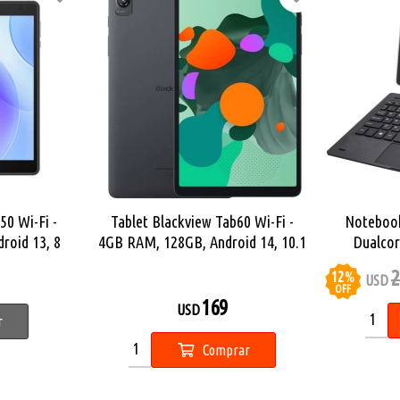
50 Wi-Fi -
Tablet Blackview Tab60 Wi-Fi -
Notebook
roid 13, 8
4GB RAM, 128GB, Android 14, 10.1
Dualcor
D
pulgadas HD
2
12
%
USD
OFF
169
USD
r
Comprar