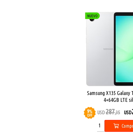
NUEVO
Samsung X135 Galaxy T
4+64GB LTE si
287
9
%
USD
,35
USD
OFF
Compr