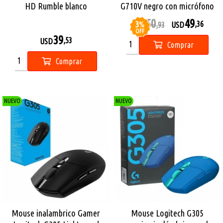
HD Rumble blanco
G710V negro con micrófono
Bluetooth
50
49
3
%
,36
USD
,93
USD
OFF
39
,53
USD
Comprar
Comprar
NUEVO
NUEVO
Mouse inalambrico Gamer
Mouse Logitech G305