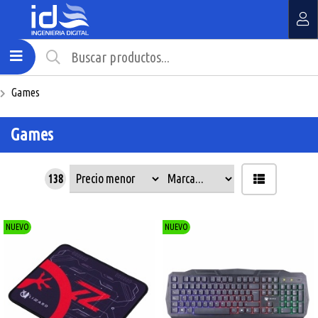
MI COMPRA
¿Tienes cupón de descuento?
Games
Aplicar
Games
138
NUEVO
NUEVO