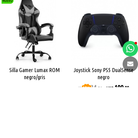
NUEVO
a
e
t
Silla Gamer Lumax ROM
Joystick Sony PS5 DualSense
e
negro/gris
negro
124
109
12
%
,80
USD
,56
USD
OFF
109
,31
USD
Comprar
Comprar
NUEVO