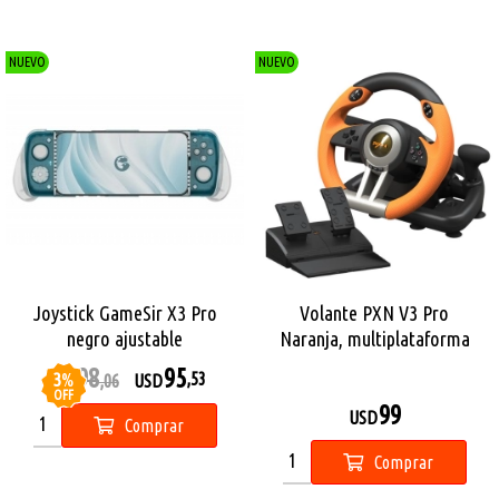
NUEVO
NUEVO
Joystick GameSir X3 Pro
Volante PXN V3 Pro
negro ajustable
Naranja, multiplataforma
98
95
3
%
,53
USD
,06
USD
OFF
99
USD
Comprar
Comprar