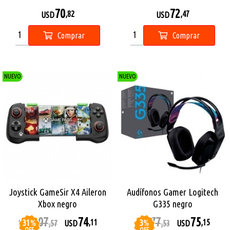
70
72
,82
,47
USD
USD
Comprar
Comprar
NUEVO
NUEVO
Joystick GameSir X4 Aileron
Audífonos Gamer Logitech
Xbox negro
G335 negro
107
74
77
75
31
%
3
%
,11
,15
USD
,57
USD
USD
,53
USD