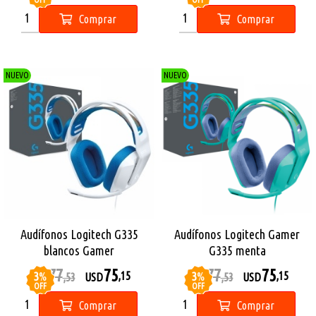
OFF
OFF
Comprar
Comprar
NUEVO
NUEVO
Audífonos Logitech G335
Audífonos Logitech Gamer
blancos Gamer
G335 menta
77
75
77
75
3
%
3
%
,15
,15
USD
,53
USD
USD
,53
USD
OFF
OFF
Comprar
Comprar