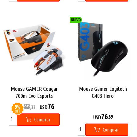
NUEVO
Mouse GAMER Cougar
Mouse Gamer Logitech
700m Evo Esports
G403 Hero
83
76
9
%
USD
,33
USD
OFF
76
,69
USD
Comprar
Comprar