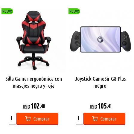
NUEVO
NUEVO
Silla Gamer ergonómica con
Joystick GameSir G8 Plus
masajes negra y roja
negro
102
105
,48
,41
USD
USD
Comprar
Comprar