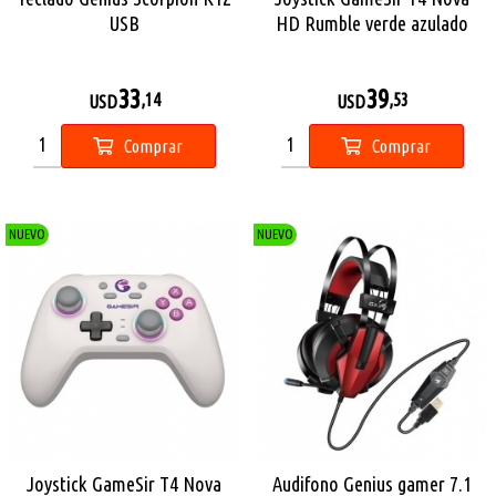
USB
HD Rumble verde azulado
Bluetooth
33
39
,14
,53
USD
USD
Comprar
Comprar
NUEVO
NUEVO
Joystick GameSir T4 Nova
Audifono Genius gamer 7.1