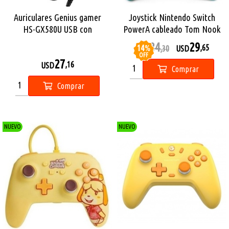
Auriculares Genius gamer
Joystick Nintendo Switch
HS-GX580U USB con
PowerA cableado Tom Nook
microfono
34
29
14
%
,65
USD
,30
USD
OFF
27
,16
USD
Comprar
Comprar
NUEVO
NUEVO