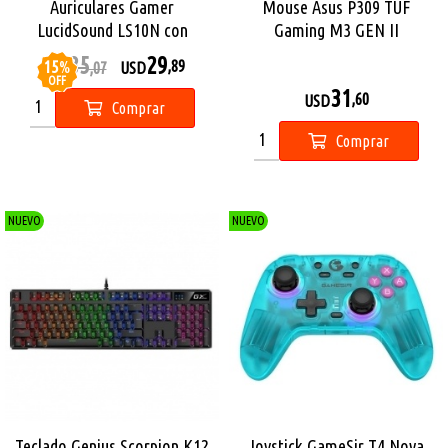
Auriculares Gamer
Mouse Asus P309 TUF
LucidSound LS10N con
Gaming M3 GEN II
Microfono
35
29
15
%
,89
USD
,07
USD
OFF
31
,60
USD
Comprar
Comprar
NUEVO
NUEVO
Teclado Genius Scorpion K12
Joystick GameSir T4 Nova