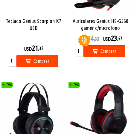
Teclado Genius Scorpion K7
Auriculares Genius HS-G560
USB
gamer c/microfono
24
23
3
%
,57
USD
,32
USD
OFF
21
,35
USD
Comprar
Comprar
NUEVO
NUEVO