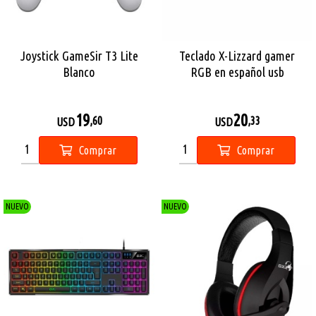
Joystick GameSir T3 Lite
Teclado X-Lizzard gamer
Blanco
RGB en español usb
19
20
,60
,33
USD
USD
Comprar
Comprar
NUEVO
NUEVO