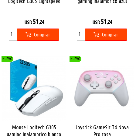
Logitech G305 Lightspeed
gaming inalámbrico azul
51
51
,24
,24
USD
USD
Comprar
Comprar
NUEVO
NUEVO
Mouse Logitech G305
Joystick GameSir T4 Nova
gaming inalambrico blanco
Pro rosa