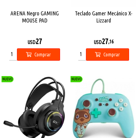
ARENA Negro GAMING
Teclado Gamer Mecánico X-
MOUSE PAD
Lizzard
27
27
,16
USD
USD
Comprar
Comprar
NUEVO
NUEVO