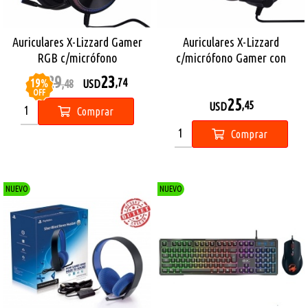
Auriculares X-Lizzard Gamer
Auriculares X-Lizzard
RGB c/micrófono
c/micrófono Gamer con
Iluminación Led
29
23
19
%
,74
USD
,48
USD
OFF
25
,45
USD
Comprar
Comprar
NUEVO
NUEVO