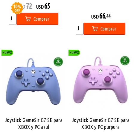
72
65
10
%
USD
USD
OFF
66
,44
USD
Comprar
Comprar
NUEVO
NUEVO
Joystick GameSir G7 SE para
Joystick GameSir G7 SE para
XBOX y PC azul
XBOX y PC purpura