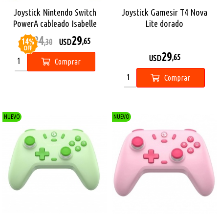
Joystick Nintendo Switch
Joystick Gamesir T4 Nova
PowerA cableado Isabelle
Lite dorado
34
29
14
%
,65
USD
,30
USD
OFF
29
,65
USD
Comprar
Comprar
NUEVO
NUEVO