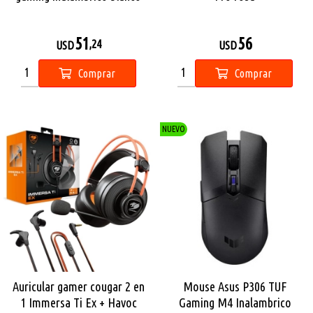
51
56
,24
USD
USD
Comprar
Comprar
NUEVO
Auricular gamer cougar 2 en
Mouse Asus P306 TUF
1 Immersa Ti Ex + Havoc
Gaming M4 Inalambrico