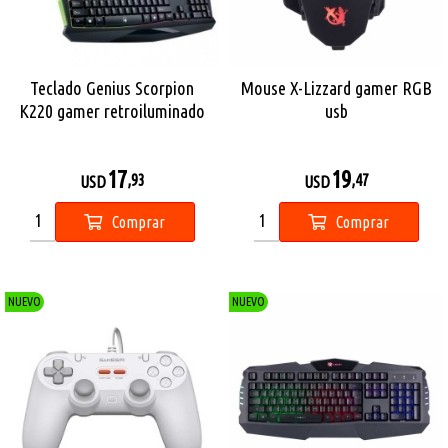
Teclado Genius Scorpion
Mouse X-Lizzard gamer RGB
K220 gamer retroiluminado
usb
español usb
17
19
,93
,47
USD
USD
Comprar
Comprar
NUEVO
NUEVO