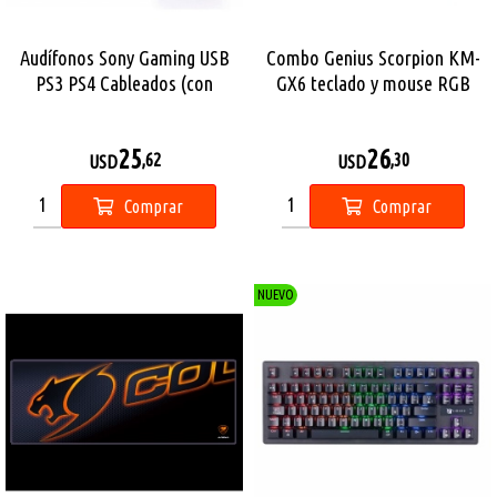
Audífonos Sony Gaming USB
Combo Genius Scorpion KM-
PS3 PS4 Cableados (con
GX6 teclado y mouse RGB
detalles)
25
26
,62
,30
USD
USD
Comprar
Comprar
NUEVO