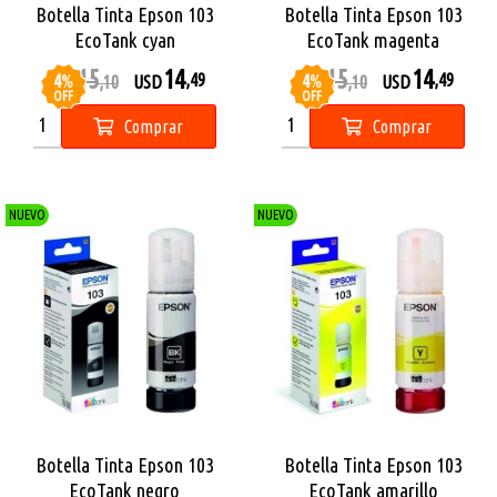
Botella Tinta Epson 103
Botella Tinta Epson 103
EcoTank cyan
EcoTank magenta
15
14
15
14
4
%
4
%
,49
,49
USD
,10
USD
USD
,10
USD
OFF
OFF
Comprar
Comprar
NUEVO
NUEVO
Botella Tinta Epson 103
Botella Tinta Epson 103
EcoTank negro
EcoTank amarillo