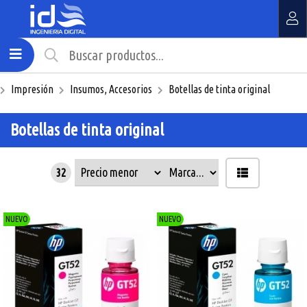
MI COMPRA
¿Tienes cupón de descuento?
Impresión
Insumos, Accesorios
Botellas de tinta original
Aplicar
Botellas de tinta original
32
NUEVO
NUEVO