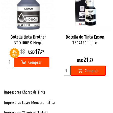
Botella tinta Brother
Botella de Tinta Epson
BTD100BK Negra
T504120 negro
18
17
4
%
,28
USD
USD
OFF
21
,23
USD
Comprar
Comprar
Impresoras Chorro de Tinta
Impresoras Laser Monocromática
Impresoras Térmicas_Tickets