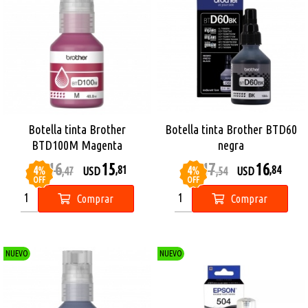
Botella tinta Brother
Botella tinta Brother BTD60
BTD100M Magenta
negra
16
15
17
16
4
%
4
%
,81
,84
USD
,47
USD
USD
,54
USD
OFF
OFF
Comprar
Comprar
NUEVO
NUEVO