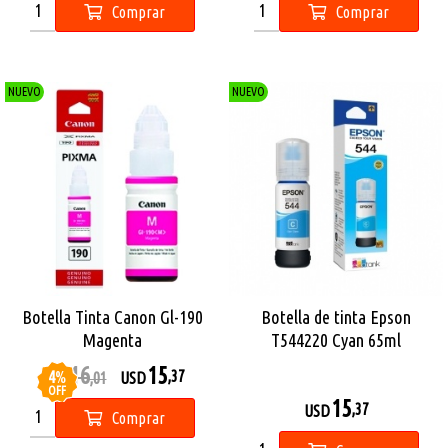
Comprar
Comprar
NUEVO
NUEVO
Botella Tinta Canon Gl-190
Botella de tinta Epson
Magenta
T544220 Cyan 65ml
16
15
4
%
,37
USD
,01
USD
OFF
15
,37
USD
Comprar