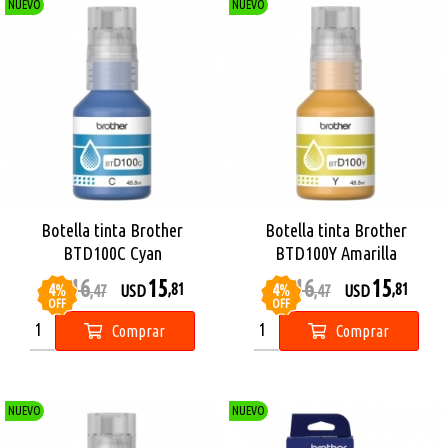
NUEVO
NUEVO
Botella tinta Brother
Botella tinta Brother
BTD100C Cyan
BTD100Y Amarilla
16
15
16
15
4
%
4
%
,81
,81
USD
,47
USD
USD
,47
USD
OFF
OFF
Comprar
Comprar
NUEVO
NUEVO