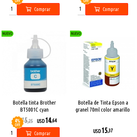
OFF
OFF
Comprar
Comprar
NUEVO
NUEVO
Botella tinta Brother
Botella de Tinta Epson a
BT5001C cyan
granel 70ml color amarillo
15
14
4
%
,64
USD
,25
USD
OFF
15
,37
USD
Comprar