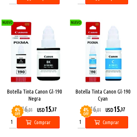
NUEVO
NUEVO
Botella Tinta Canon Gl-190
Botella Tinta Canon Gl-190
Negra
Cyan
16
15
16
15
4
%
4
%
,37
,37
USD
,01
USD
USD
,01
USD
OFF
OFF
Comprar
Comprar