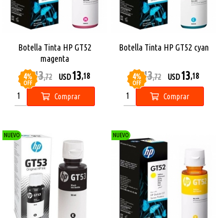
Botella Tinta HP GT52
Botella Tinta HP GT52 cyan
magenta
13
13
13
13
4
%
4
%
,18
,18
USD
,72
USD
USD
,72
USD
OFF
OFF
Comprar
Comprar
NUEVO
NUEVO