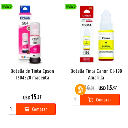
NUEVO
NUEVO
Botella de Tinta Epson
Botella Tinta Canon Gl-190
T504320 magenta
Amarilla
16
15
4
%
,37
USD
,01
USD
OFF
15
,37
USD
Comprar
Comprar