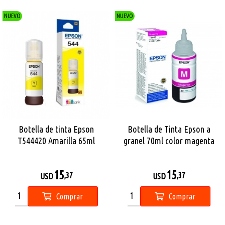
NUEVO
NUEVO
Botella de tinta Epson
Botella de Tinta Epson a
T544420 Amarilla 65ml
granel 70ml color magenta
15
15
,37
,37
USD
USD
Comprar
Comprar