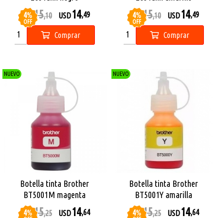
15
14
15
14
4
%
4
%
,49
,49
USD
,10
USD
USD
,10
USD
OFF
OFF
Comprar
Comprar
NUEVO
NUEVO
Botella tinta Brother
Botella tinta Brother
BT5001M magenta
BT5001Y amarilla
15
14
15
14
4
%
4
%
,64
,64
USD
,25
USD
USD
,25
USD