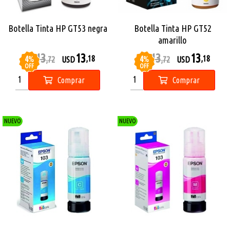
Botella Tinta HP GT53 negra
Botella Tinta HP GT52
amarillo
13
13
13
13
4
%
4
%
,18
,18
USD
,72
USD
USD
,72
USD
OFF
OFF
Comprar
Comprar
NUEVO
NUEVO