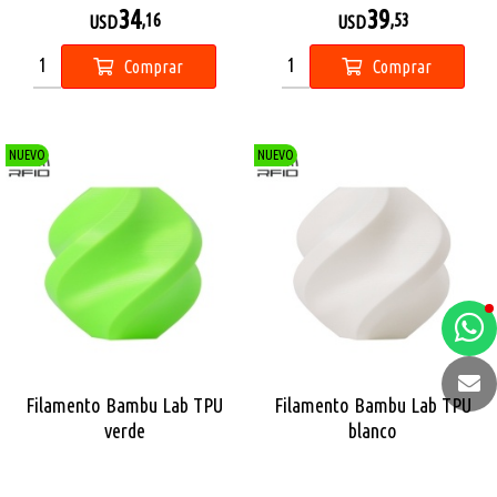
34
39
,16
,53
USD
USD
Comprar
Comprar
NUEVO
NUEVO
a
e
t
Filamento Bambu Lab TPU
Filamento Bambu Lab TPU
e
verde
blanco