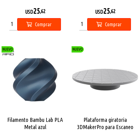
25
25
,62
,62
USD
USD
Comprar
Comprar
NUEVO
NUEVO
Filamento Bambu Lab PLA
Plataforma giratoria
Metal azul
3DMakerPro para Escaneo
3D