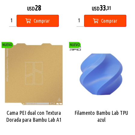
28
33
,31
USD
USD
Comprar
Comprar
NUEVO
NUEVO
Cama PEI dual con Textura
Filamento Bambu Lab TPU
Dorada para Bambu Lab A1
azul
Mini