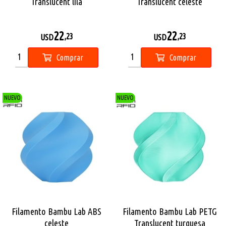
Translucent lila
Translucent celeste
22
22
,23
,23
USD
USD
Comprar
Comprar
NUEVO
NUEVO
Filamento Bambu Lab ABS
Filamento Bambu Lab PETG
celeste
Translucent turquesa