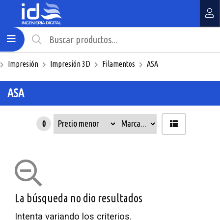
MI COMPRA
¿Tienes cupón de descuento?
Impresión
Impresión 3D
Filamentos
ASA
Aplicar
ASA
0
La búsqueda no dio resultados
Intenta variando los criterios.