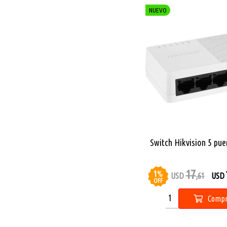
NUEVO
Switch Hikvision 5 pue
17
1
%
USD
,61
USD
OFF
Compr