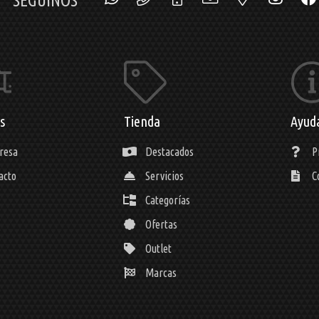
SEGUINOS
s
Tienda
Ayud
resa
Destacados
P
acto
Servicios
C
Categorías
Ofertas
Outlet
Marcas