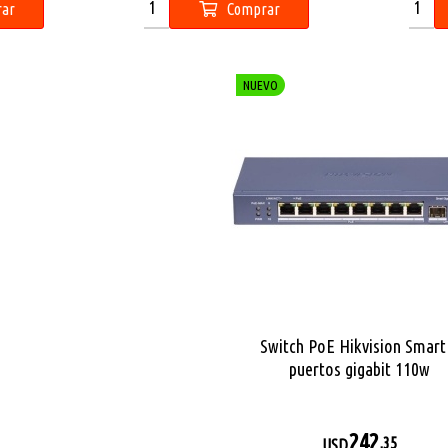
ar
Comprar
NUEVO
Switch PoE Hikvision Smart
puertos gigabit 110w
242
,35
USD