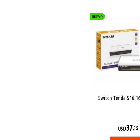
NUEVO
Switch Tenda S16 1
37
,15
USD