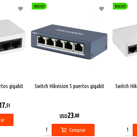
NUEVO
NUEVO
rtos gigabit
Switch Hikvision 5 puertos gigabit
Switch Hik
17
,51
23
,88
USD
ar
Comprar