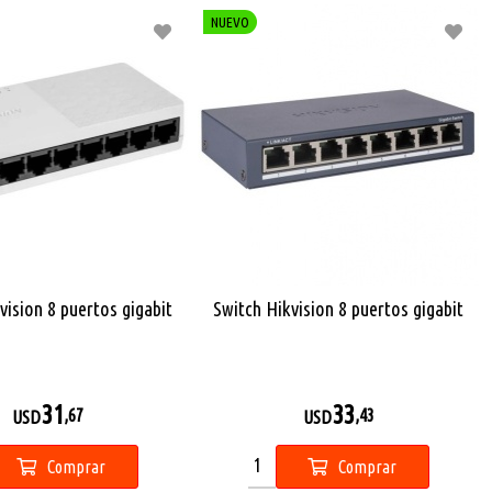
NUEVO
vision 8 puertos gigabit
Switch Hikvision 8 puertos gigabit
31
33
,67
,43
USD
USD
Comprar
Comprar