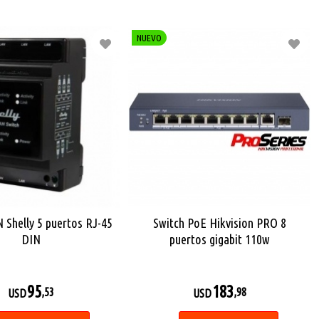
NUEVO
 Shelly 5 puertos RJ-45
Switch PoE Hikvision PRO 8
DIN
puertos gigabit 110w
95
183
,53
,98
USD
USD