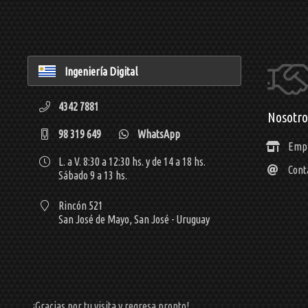
Ingeniería Digital
4342 7881
Nosotro
98 319 649
WhatsApp
Emp
L. a V. 8:30 a 12:30 hs. y de 14 a 18 hs.
Cont
Sábado 9 a 13 hs.
Rincón 521
San José de Mayo,
San José - Uruguay
¡Gracias por tu visita y regresa pronto!