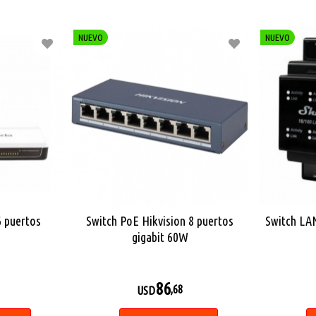
NUEVO
NUEVO
6 puertos
Switch PoE Hikvision 8 puertos
Switch LAN
gigabit 60W
86
,68
USD