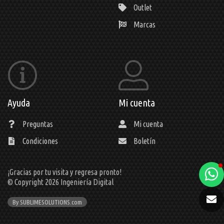
Outlet
Marcas
Ayuda
Mi cuenta
Preguntas
Mi cuenta
Condiciones
Boletín
¡Gracias por tu visita y regresa pronto!
a
© Copyright 2026
Ingeniería Digital
e
By SUBLIMESOLUTIONS.com
t
e