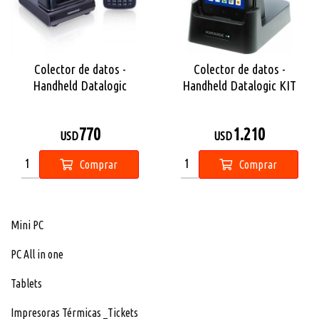
Colector de datos -
Colector de datos -
Handheld Datalogic
Handheld Datalogic KIT
MemorK KIT
Memor 11
770
1.210
USD
USD
Comprar
Comprar
Mini PC
PC All in one
Tablets
Impresoras Térmicas _Tickets