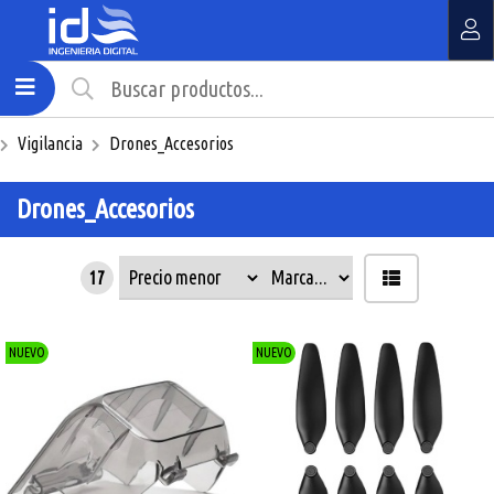
MI COMPRA
¿Tienes cupón de descuento?
Vigilancia
Drones_Accesorios
Aplicar
Drones_Accesorios
17
NUEVO
NUEVO