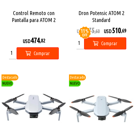
Control Remoto con
Dron Potensic ATOM 2
Pantalla para ATOM 2
Standard
575
510
11
%
,69
USD
,60
USD
OFF
474
,82
USD
Comprar
Comprar
Destacado
Destacado
NUEVO
NUEVO