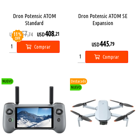
Dron Potensic ATOM
Dron Potensic ATOM SE
Standard
Expansion
457
408
11
%
,21
USD
,74
USD
OFF
445
,79
USD
Comprar
Comprar
NUEVO
Destacado
NUEVO