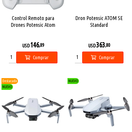
Control Remoto para
Dron Potensic ATOM SE
Drones Potensic Atom
Standard
146
363
,89
,80
USD
USD
Comprar
Comprar
Destacado
NUEVO
NUEVO