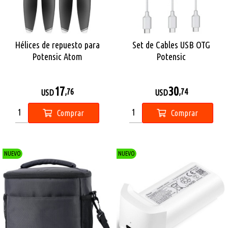
Hélices de repuesto para
Set de Cables USB OTG
Potensic Atom
Potensic
17
30
,76
,74
USD
USD
Comprar
Comprar
NUEVO
NUEVO