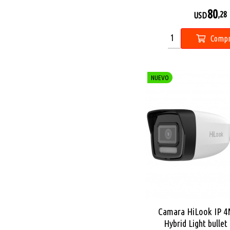
80
,28
USD
Compr
NUEVO
Camara HiLook IP 
Hybrid Light bullet