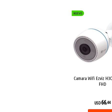
NUEVO
Camara Wifi Ezviz H3
FHD
66
,44
USD