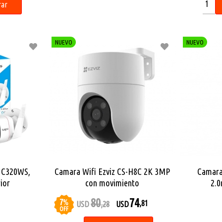
ar
NUEVO
NUEVO
o C320WS,
Camara Wifi Ezviz CS-H8C 2K 3MP
Camara
rior
con movimiento
2.
80
74
7
%
,81
USD
,28
USD
OFF