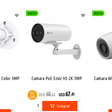
NUEVO
NUEVO
C Color 3MP
Camara PoE Ezviz H5 2K 3MP
Camara Wi
68
67
1
%
,41
USD
,32
USD
OFF
Comprar