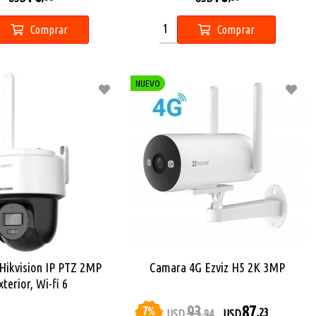
Comprar
Comprar
NUEVO
Hikvision IP PTZ 2MP
Camara 4G Ezviz H5 2K 3MP
xterior, Wi-fi 6
93
87
7
%
,23
USD
,94
USD