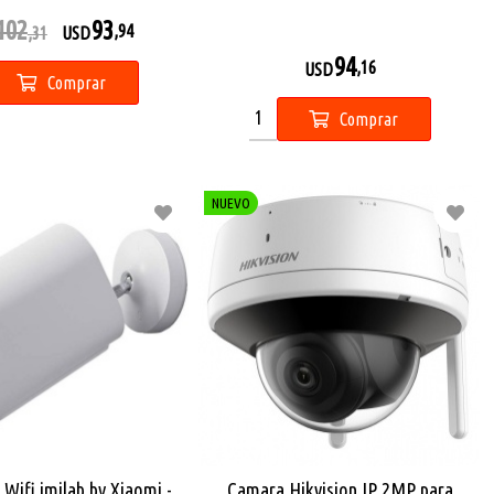
102
93
,94
,31
USD
94
,16
USD
Comprar
Comprar
NUEVO
Wifi imilab by Xiaomi -
Camara Hikvision IP 2MP para