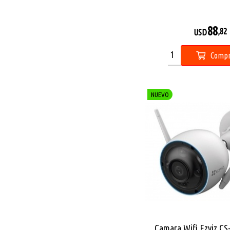
88
,82
USD
Compr
NUEVO
Camara Wifi Ezviz CS