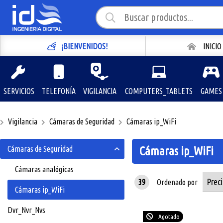
¡BIENVENIDOS!
INICIO
SERVICIOS
TELEFONÍA
VIGILANCIA
COMPUTERS_TABLETS
GAMES
Vigilancia
Cámaras de Seguridad
Cámaras ip_WiFi
Cámaras de Seguridad
Cámaras ip_WiFi
Cámaras analógicas
39
Ordenado por
Cámaras ip_WiFi
Dvr_Nvr_Nvs
Agotado