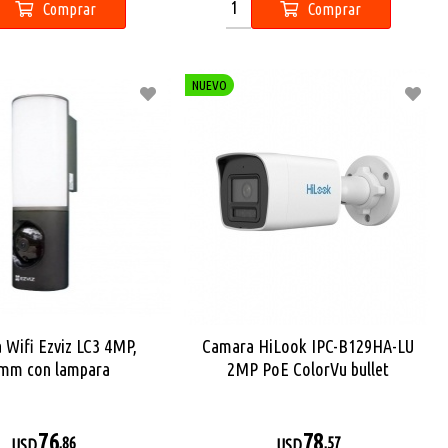
Comprar
Comprar
NUEVO
 Wifi Ezviz LC3 4MP,
Camara HiLook IPC-B129HA-LU
0mm con lampara
2MP PoE ColorVu bullet
76
78
,86
,57
USD
USD