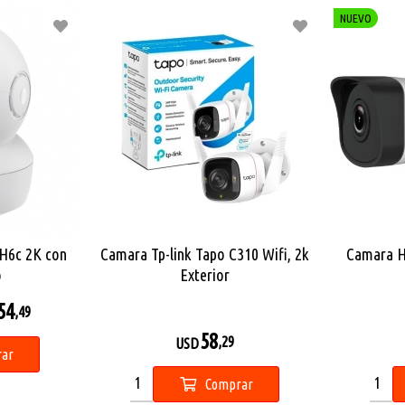
NUEVO
-H6c 2K con
Camara Tp-link Tapo C310 Wifi, 2k
Camara H
o
Exterior
54
,49
58
,29
USD
ar
Comprar