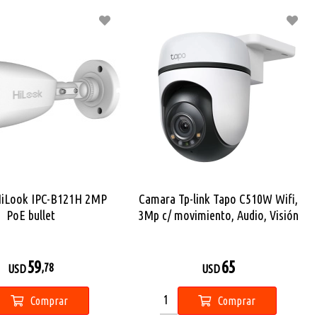
iLook IPC-B121H 2MP
Camara Tp-link Tapo C510W Wifi,
PoE bullet
3Mp c/ movimiento, Audio, Visión
nocturna
59
65
,78
USD
USD
Comprar
Comprar