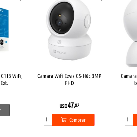
C113 WiFi,
Camara Wifi Ezviz CS-H6c 3MP
Camara 
 Ext.
FHD
t
47
,82
USD
r
Comprar