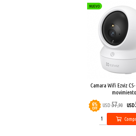
NUEVO
Camara Wifi Ezviz CS
movimient
57
6
%
USD
,90
USD
OFF
Compr