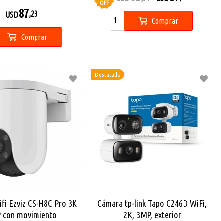
OFF
87
,23
USD
Comprar
Comprar
Destacado
fi Ezviz CS-H8C Pro 3K
Cámara tp-link Tapo C246D WiFi,
 con movimiento
2K, 3MP, exterior