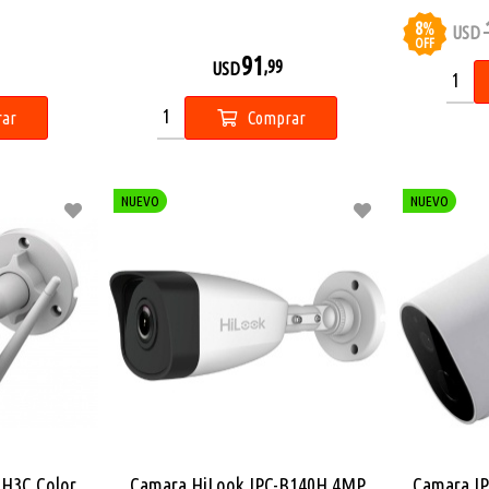
8
%
USD
OFF
91
,99
USD
ar
Comprar
NUEVO
NUEVO
-H3C Color
Camara HiLook IPC-B140H 4MP
Camara IP 