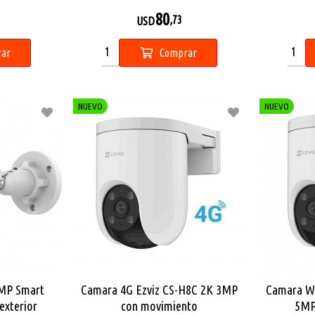
80
,73
USD
ar
Comprar
NUEVO
NUEVO
4MP Smart
Camara 4G Ezviz CS-H8C 2K 3MP
Camara Wi
 exterior
con movimiento
5MP