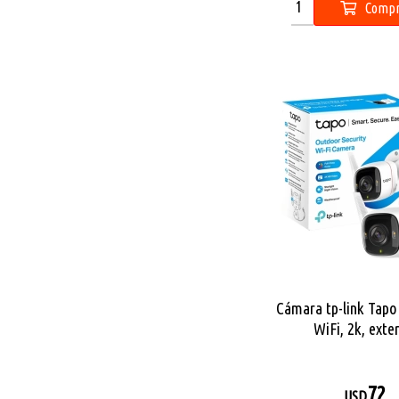
Compr
Cámara tp-link Tap
WiFi, 2k, exte
72
USD