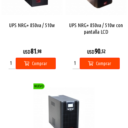
UPS NRG+ 850va / 510w
UPS NRG+ 850va / 510w con
pantalla LCD
81
90
,98
,52
USD
USD
Comprar
Comprar
NUEVO