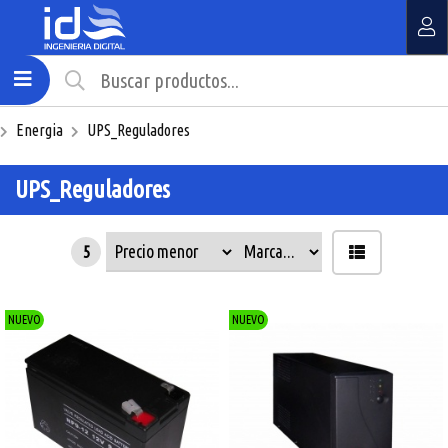
MI COMPRA
¿Tienes cupón de descuento?
Energia
UPS_Reguladores
Aplicar
UPS_Reguladores
5
NUEVO
NUEVO