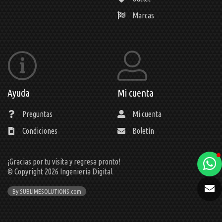
Marcas
Ayuda
Mi cuenta
Preguntas
Mi cuenta
Condiciones
Boletín
¡Gracias por tu visita y regresa pronto!
a
© Copyright 2026
Ingeniería Digital
e
By SUBLIMESOLUTIONS.com
t
e