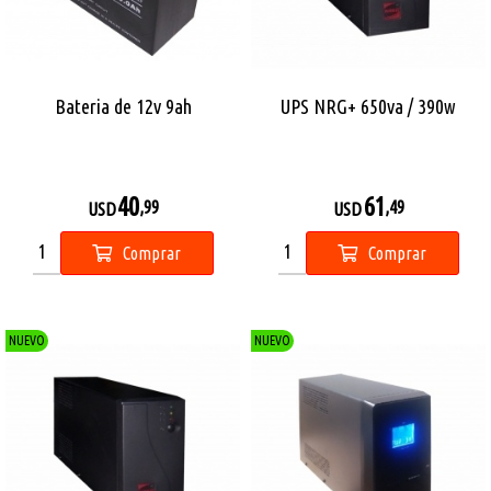
Bateria de 12v 9ah
UPS NRG+ 650va / 390w
40
61
,99
,49
USD
USD
Comprar
Comprar
NUEVO
NUEVO