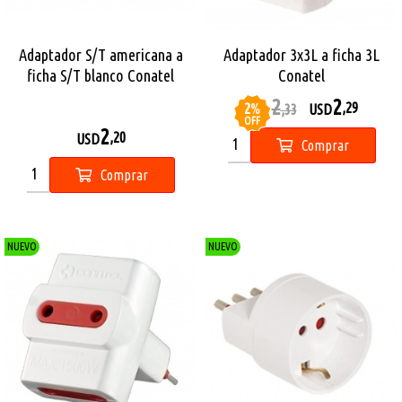
Adaptador S/T americana a
Adaptador 3x3L a ficha 3L
ficha S/T blanco Conatel
Conatel
2
2
2
%
,29
USD
,33
USD
OFF
2
,20
USD
Comprar
Comprar
NUEVO
NUEVO