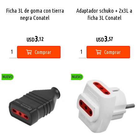
Ficha 3L de goma con tierra
Adaptador schuko + 2x3L a
negra Conatel
ficha 3L Conatel
3
3
,12
,57
USD
USD
Comprar
Comprar
NUEVO
NUEVO