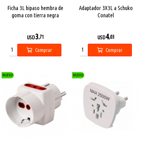
Ficha 3L bipaso hembra de
Adaptador 3X3L a Schuko
goma con tierra negra
Conatel
Conatel
3
4
,71
,03
USD
USD
Comprar
Comprar
NUEVO
NUEVO