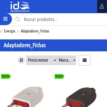
MI COMPRA
¿Tienes cupón de descuento?
Energia
Adaptadores_Fichas
Aplicar
Adaptadores_Fichas
23
NUEVO
NUEVO