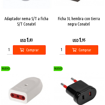
Adaptador nema S/T a ficha
Ficha 3L hembra con tierra
S/T Conatel
negra Conatel
1
1
,83
,95
USD
USD
Comprar
Comprar
NUEVO
NUEVO