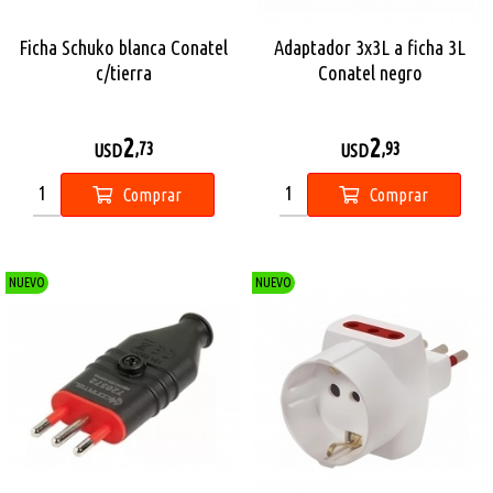
Ficha Schuko blanca Conatel
Adaptador 3x3L a ficha 3L
c/tierra
Conatel negro
2
2
,73
,93
USD
USD
Comprar
Comprar
NUEVO
NUEVO