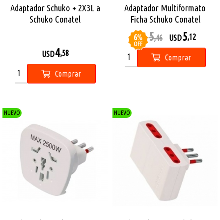
Adaptador Schuko + 2X3L a
Adaptador Multiformato
Schuko Conatel
Ficha Schuko Conatel
5
5
6
%
,12
USD
,46
USD
OFF
4
,58
USD
Comprar
Comprar
NUEVO
NUEVO