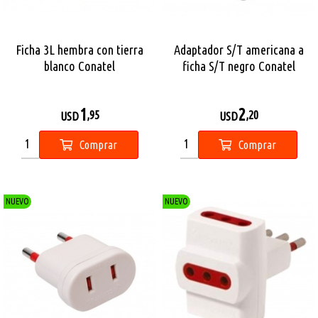
Ficha 3L hembra con tierra
Adaptador S/T americana a
blanco Conatel
ficha S/T negro Conatel
1
2
,95
,20
USD
USD
Comprar
Comprar
NUEVO
NUEVO