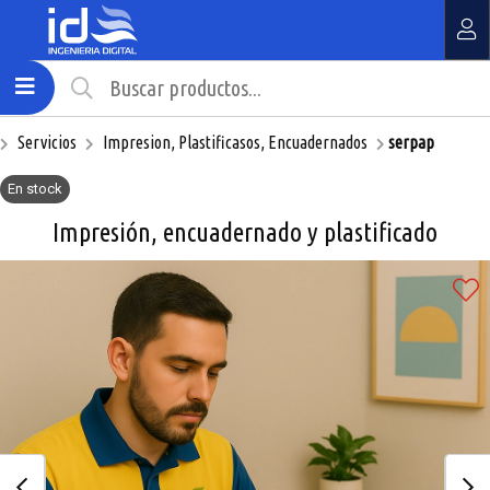
Compartir por email
MI COMPRA
¿Tienes cupón de descuento?
Servicios
Impresion, Plastificasos, Encuadernados
serpap
Aplicar
En stock
Impresión, encuadernado y plastificado
Enviar