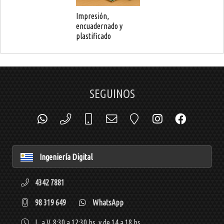
Impresión,
encuadernado y
plastificado
SEGUINOS
Ingeniería Digital
4342 7881
98 319 649
WhatsApp
L. a V. 8:30 a 12:30 hs. y de 14 a 18 hs.