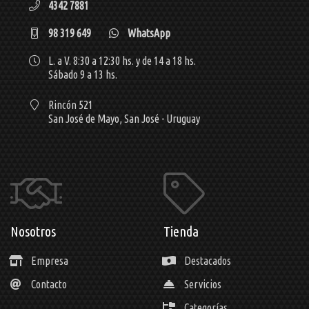
4342 7881
98 319 649
WhatsApp
L. a V. 8:30 a 12:30 hs. y de 14 a 18 hs.
Sábado 9 a 13 hs.
Rincón 521
San José de Mayo,
San José - Uruguay
Nosotros
Tienda
Empresa
Destacados
Contacto
Servicios
Categorías