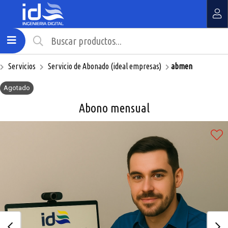
Compartir por email
MI COMPRA
¿Tienes cupón de descuento?
Servicios
Servicio de Abonado (ideal empresas)
abmen
Aplicar
Agotado
Abono mensual
Enviar